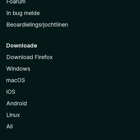
t
Foarum
a
In bug melde
r
Beoardielingsrjochtlinen
t
s
i
Downloade
d
Download Firefox
e
Windows
macOS
iOS
Android
Linux
All