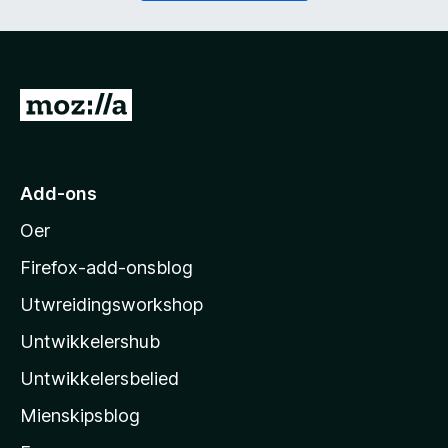
t
i
)
c
h
t
)
N
e
i
M
Add-ons
o
Oer
z
i
Firefox-add-onsblog
l
Utwreidingsworkshop
l
Untwikkelershub
a
’
Untwikkelersbelied
s
Mienskipsblog
s