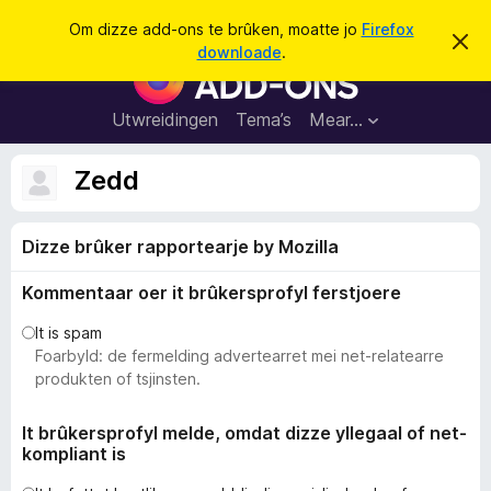
S
Oanmelde
Om dizze add-ons te brûken, moatte jo
Firefox
D
y
downloade
.
i
A
k
t
d
b
j
e
d
Utwreidingen
Tema’s
Mear…
e
r
-
j
o
o
Zedd
c
n
h
t
s
f
Dizze brûker rapportearje by Mozilla
f
e
r
o
s
Kommentaar oer it brûkersprofyl ferstjoere
a
t
o
r
It is spam
p
F
Foarbyld: de fermelding advertearret mei net-relatearre
j
e
i
produkten of tsjinsten.
r
e
It brûkersprofyl melde, omdat dizze yllegaal of net-
kompliant is
f
o