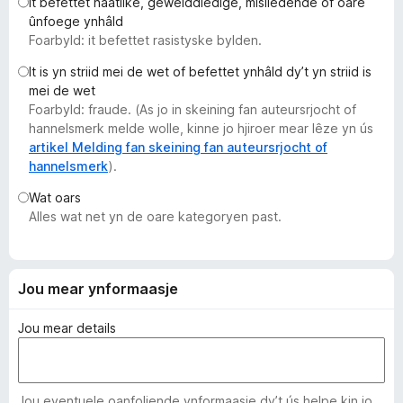
It befettet haatlike, gewelddiedige, misliedende of oare
x
ûnfoege ynhâld
B
Foarbyld: it befettet rasistyske bylden.
r
It is yn striid mei de wet of befettet ynhâld dy’t yn striid is
o
mei de wet
w
Foarbyld: fraude. (As jo in skeining fan auteursrjocht of
s
hannelsmerk melde wolle, kinne jo hjiroer mear lêze yn ús
e
artikel Melding fan skeining fan auteursrjocht of
hannelsmerk
).
r
Wat oars
Alles wat net yn de oare kategoryen past.
Jou mear ynformaasje
Jou mear details
Jou eventuele oanfoljende ynformaasje dy’t ús helpe kin jo