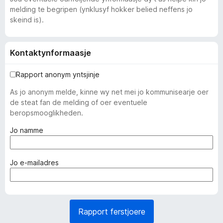
melding te begripen (ynklusyf hokker belied neffens jo
skeind is).
Kontaktynformaasje
Rapport anonym yntsjinje
As jo anonym melde, kinne wy net mei jo kommunisearje oer
de steat fan de melding of oer eventuele
beropsmooglikheden.
(
Jo namme
f
e
r
(
Jo e-mailadres
p
f
l
e
i
r
c
p
Rapport ferstjoere
h
l