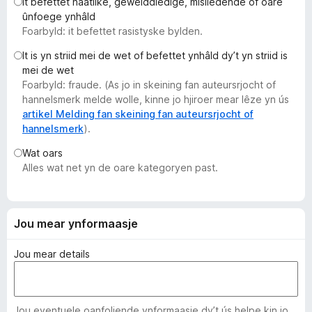
It befettet haatlike, gewelddiedige, misliedende of oare
x
ûnfoege ynhâld
B
Foarbyld: it befettet rasistyske bylden.
r
It is yn striid mei de wet of befettet ynhâld dy’t yn striid is
o
mei de wet
w
Foarbyld: fraude. (As jo in skeining fan auteursrjocht of
s
hannelsmerk melde wolle, kinne jo hjiroer mear lêze yn ús
e
artikel Melding fan skeining fan auteursrjocht of
hannelsmerk
).
r
Wat oars
Alles wat net yn de oare kategoryen past.
Jou mear ynformaasje
Jou mear details
Jou eventuele oanfoljende ynformaasje dy’t ús helpe kin jo