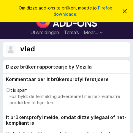
S
Oanmelde
Om dizze add-ons te brûken, moatte jo
Firefox
D
y
downloade
.
i
A
k
t
d
b
j
e
d
Utwreidingen
Tema’s
Mear…
e
r
-
j
o
o
vlad
c
n
h
t
s
f
Dizze brûker rapportearje by Mozilla
f
e
r
o
s
Kommentaar oer it brûkersprofyl ferstjoere
a
t
o
r
It is spam
p
F
Foarbyld: de fermelding advertearret mei net-relatearre
j
e
i
produkten of tsjinsten.
r
e
It brûkersprofyl melde, omdat dizze yllegaal of net-
kompliant is
f
o