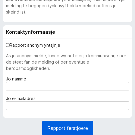
melding te begripen (ynklusyf hokker belied neffens jo
skeind is).
Kontaktynformaasje
Rapport anonym yntsjinje
As jo anonym melde, kinne wy net mei jo kommunisearje oer
de steat fan de melding of oer eventuele
beropsmooglikheden.
(
Jo namme
f
e
r
(
Jo e-mailadres
p
f
l
e
i
r
c
p
Rapport ferstjoere
h
l