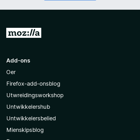
t
i
)
c
h
t
)
N
e
i
M
Add-ons
o
Oer
z
i
Firefox-add-onsblog
l
Utwreidingsworkshop
l
Untwikkelershub
a
’
Untwikkelersbelied
s
Mienskipsblog
s