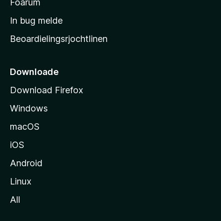
t
Foarum
a
In bug melde
r
Beoardielingsrjochtlinen
t
s
i
Downloade
d
Download Firefox
e
Windows
macOS
iOS
Android
Linux
All