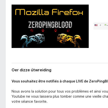
i
x
d
B
i
r
n
o
g
w
s
e
r
Oer dizze útwreiding
Vous souhaitez être notifiés à chaque LIVE de ZeroPingB
Nous avons la solution pour tous vos problèmes et ainsi vous
Youtube ne vous laissera plus tomber comme une vieille ch
votre séance favorite.