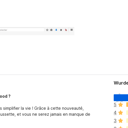
Wurdea
D
lood ?
e
5
r
 simplifier la vie ! Grâce à cette nouveauté,
4
b
aussette, et vous ne serez jamais en manque de
i
3
n