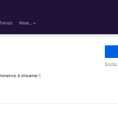
Tema’s
Mear…
Bestân
mmence à streamer !