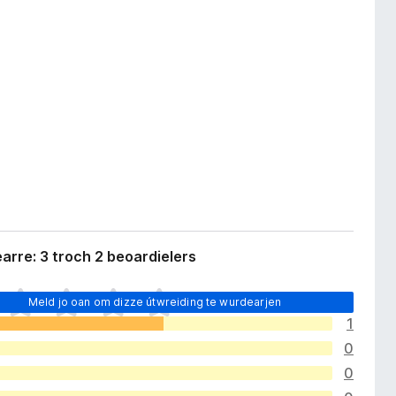
rre: 3 troch 2 beoardielers
Meld jo oan om dizze útwreiding te wurdearjen
1
0
0