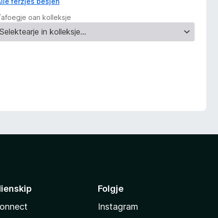
Alle ferzjes besjen
Tafoegje oan kolleksje
ienskip
Folgje
onnect
Instagram