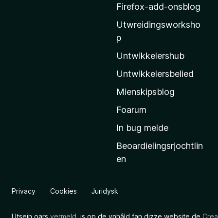
o
Firefox-add-onsblog
z
Utwreidingsworksho
i
p
l
l
Untwikkelershub
a
Untwikkelersbelied
’
Mienskipsblog
s
s
Foarum
t
In bug melde
a
Beoardielingsrjochtlin
r
en
t
s
i
Privacy
Cookies
Juridysk
d
e
Utsein oars
vermeld
, is op de ynhâld fan dizze website de
Crea