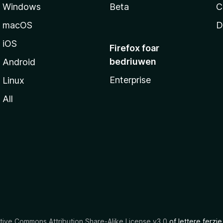
Windows
Beta
C
macOS
D
iOS
Firefox foar
bedriuwen
Android
Enterprise
Linux
All
tive Commons Attribution Share-Alike License v3.0
of lettere ferzje