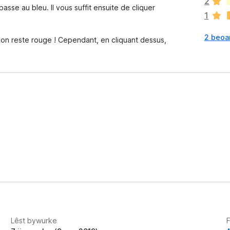
2
n
asse au bleu. Il vous suffit ensuite de cliquer
1
e
n
2 beoa
o
sion reste rouge ! Cependant, en cliquant dessus,
c
h
g
j
i
n
w
u
r
d
e
a
r
r
i
n
Lêst bywurke
g