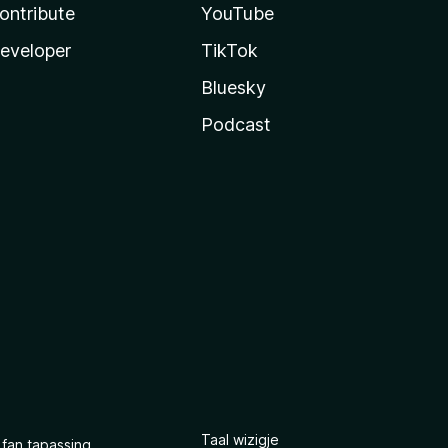
ontribute
YouTube
eveloper
TikTok
Bluesky
Podcast
Taal wizigje
 fan tapassing.