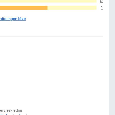
0
1
rdielingen lêze
Ferzjeskiednis