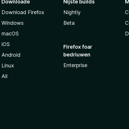
Downloade
Nijste builds
M
Download Firefox
Nightly
C
Windows
Beta
C
macOS
D
iOS
Firefox foar
bedriuwen
Android
Enterprise
Linux
All