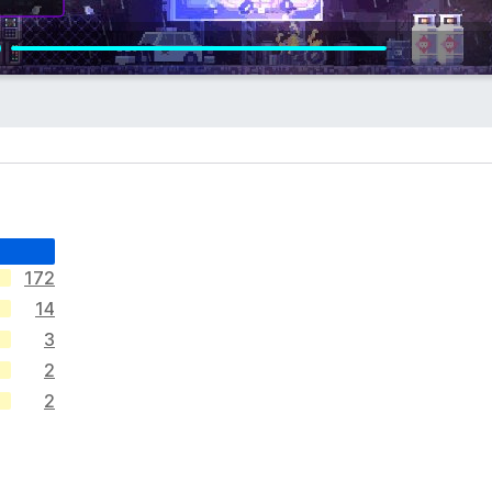
172
14
3
2
2