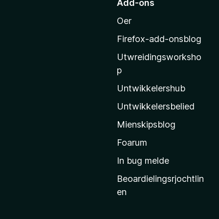
Add-ons
i
Oer
M
o
Firefox-add-onsblog
z
Utwreidingsworksho
i
p
l
l
Untwikkelershub
a
Untwikkelersbelied
’
Mienskipsblog
s
s
Foarum
t
In bug melde
a
Beoardielingsrjochtlin
r
en
t
s