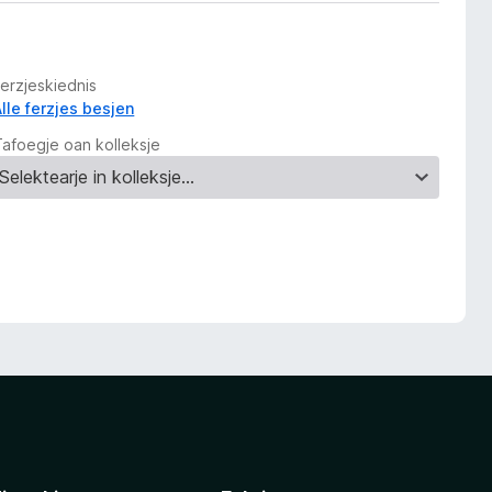
Ferzjeskiednis
Alle ferzjes besjen
Tafoegje oan kolleksje