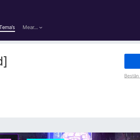
Tema’s
Mear…
d]
Bestân