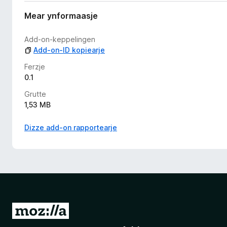
h
g
Mear ynformaasje
j
i
Add-on-keppelingen
n
Add-on-ID kopiearje
w
u
Ferzje
r
0.1
d
Grutte
e
1,53 MB
a
r
Dizze add-on rapportearje
r
i
n
g
e
n
N
e