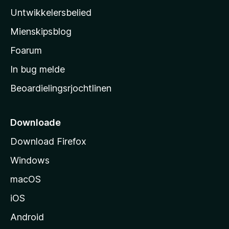
’
Untwikkelersbelied
s
Mienskipsblog
s
t
Foarum
a
In bug melde
r
Beoardielingsrjochtlinen
t
s
i
Downloade
d
Download Firefox
e
Windows
macOS
iOS
Android