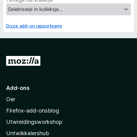
Tafoegje oan kolleksje
Dizze add-on rapportearje
N
e
i
M
Add-ons
o
Oer
z
i
Firefox-add-onsblog
l
Utwreidingsworkshop
l
Untwikkelershub
a