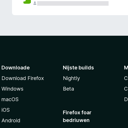
g
e
n
Downloade
Nijste builds
M
Download Firefox
Nightly
C
Windows
Beta
C
macOS
D
iOS
Firefox foar
bedriuwen
Android