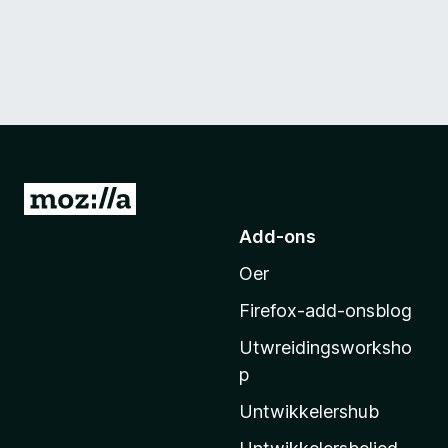
N
e
Add-ons
i
Oer
M
o
Firefox-add-onsblog
z
Utwreidingsworksho
i
p
l
l
Untwikkelershub
a