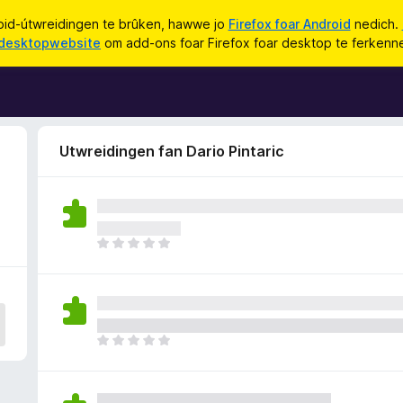
id-útwreidingen te brûken, hawwe jo
Firefox foar Android
nedich.
desktopwebsite
om add-ons foar Firefox foar desktop te ferkenn
Utwreidingen fan Dario Pintaric
D
e
r
b
i
n
D
n
e
e
r
n
b