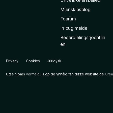
Untwikkelersbelied
’
Mienskipsblog
s
s
Foarum
t
In bug melde
a
Beoardielingsrjochtlin
r
en
t
s
i
Privacy
Cookies
Juridysk
d
e
Utsein oars
vermeld
, is op de ynhâld fan dizze website de
Crea