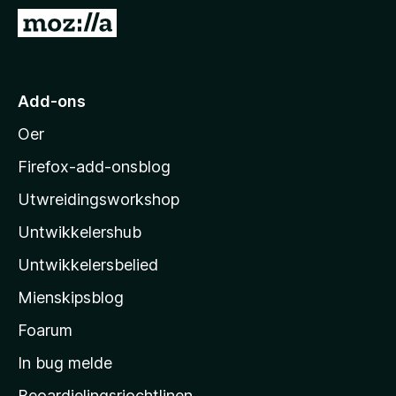
x
N
B
e
r
i
o
M
Add-ons
w
o
s
Oer
z
e
i
r
Firefox-add-onsblog
l
Utwreidingsworkshop
l
Untwikkelershub
a
’
Untwikkelersbelied
s
Mienskipsblog
s
t
Foarum
a
In bug melde
r
Beoardielingsrjochtlinen