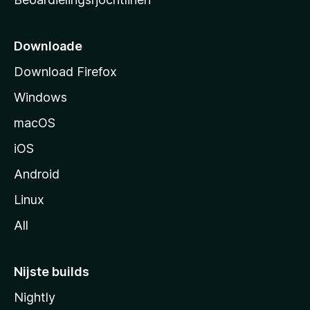
t
s
i
Downloade
d
Download Firefox
e
Windows
macOS
iOS
Android
Linux
All
Nijste builds
Nightly