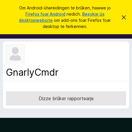
S
Oanmelde
Om Android-útwreidingen te brûken, hawwe jo
y
Firefox foar Android
nedich.
Besykje ús
A
D
k
desktopwebsite
om add-ons foar Firefox foar
i
d
desktop te ferkennen.
t
j
d
b
e
e
-
r
o
j
o
n
c
s
h
t
f
f
GnarlyCmdr
o
e
r
a
s
r
t
o
F
p
Dizze brûker rapportearje
i
j
e
r
e
f
o