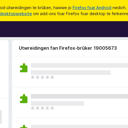
id-útwreidingen te brûken, hawwe jo
Firefox foar Android
nedich.
desktopwebsite
om add-ons foar Firefox foar desktop te ferkenn
Utwreidingen fan Firefox-brûker 19005673
D
e
r
b
i
n
D
n
e
e
r
n
b