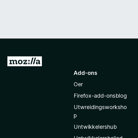
N
e
Add-ons
i
Oer
M
o
Firefox-add-onsblog
z
Utwreidingsworksho
i
p
l
l
Untwikkelershub
a