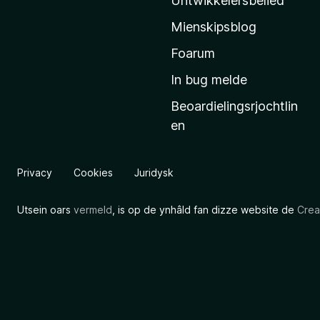
Untwikkelersbelied
’
Mienskipsblog
s
s
Foarum
t
In bug melde
a
Beoardielingsrjochtlin
r
en
t
s
i
Privacy
Cookies
Juridysk
d
e
Utsein oars
vermeld
, is op de ynhâld fan dizze website de
Crea