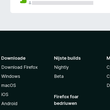
g
e
n
Downloade
Nijste builds
M
Download Firefox
Nightly
C
Windows
Beta
C
macOS
D
iOS
Firefox foar
bedriuwen
Android