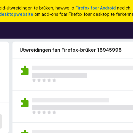
id-útwreidingen te brûken, hawwe jo
Firefox foar Android
nedich.
desktopwebsite
om add-ons foar Firefox foar desktop te ferkenn
Utwreidingen fan Firefox-brûker 18945998
D
e
r
b
i
n
D
n
e
e
r
n
b