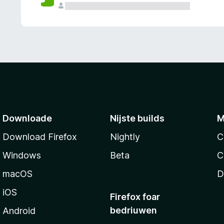
g
e
n
Downloade
Nijste builds
M
Download Firefox
Nightly
C
Windows
Beta
C
macOS
D
iOS
Firefox foar
bedriuwen
Android