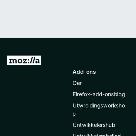
N
e
Add-ons
i
Oer
M
o
Firefox-add-onsblog
z
Utwreidingsworksho
i
p
l
l
Untwikkelershub
a