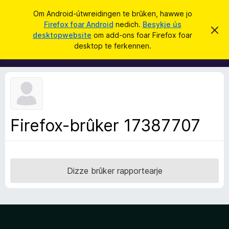
S
Oanmelde
Om Android-útwreidingen te brûken, hawwe jo
y
Firefox foar Android
nedich.
Besykje ús
A
D
k
desktopwebsite
om add-ons foar Firefox foar
i
d
desktop te ferkennen.
t
j
d
b
e
e
-
r
o
j
o
n
c
s
h
t
f
f
Firefox-brûker 17387707
o
e
r
a
s
r
t
o
F
p
Dizze brûker rapportearje
i
j
e
r
e
f
o