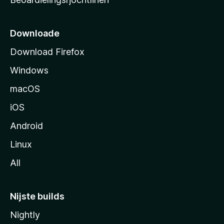
t
s
i
Downloade
d
Download Firefox
e
Windows
macOS
iOS
Android
Linux
All
Nijste builds
Nightly