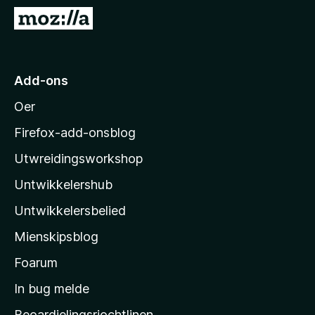
x
N
B
e
r
i
o
M
Add-ons
w
o
s
Oer
z
e
i
r
Firefox-add-onsblog
l
Utwreidingsworkshop
l
Untwikkelershub
a
’
Untwikkelersbelied
s
Mienskipsblog
s
t
Foarum
a
In bug melde
r
Beoardielingsrjochtlinen