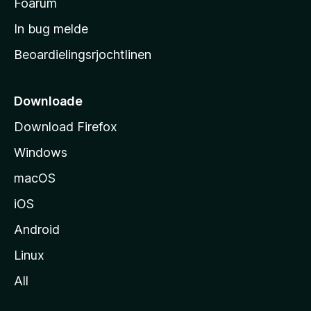
t
Foarum
a
In bug melde
r
Beoardielingsrjochtlinen
t
s
i
Downloade
d
Download Firefox
e
Windows
macOS
iOS
Android
Linux
All