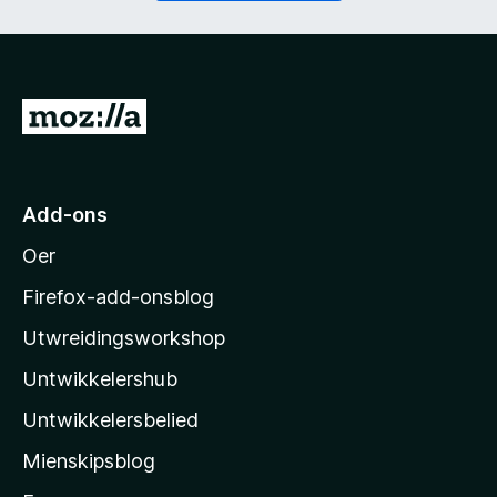
t
i
)
c
h
t
)
N
e
i
M
Add-ons
o
Oer
z
i
Firefox-add-onsblog
l
Utwreidingsworkshop
l
Untwikkelershub
a
’
Untwikkelersbelied
s
Mienskipsblog
s