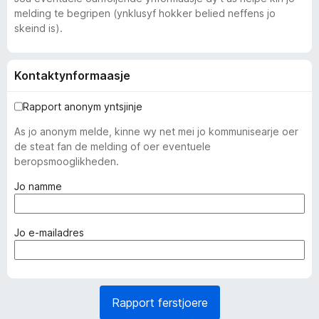
melding te begripen (ynklusyf hokker belied neffens jo
skeind is).
Kontaktynformaasje
Rapport anonym yntsjinje
As jo anonym melde, kinne wy net mei jo kommunisearje oer
de steat fan de melding of oer eventuele
beropsmooglikheden.
(
Jo namme
f
e
r
(
Jo e-mailadres
p
f
l
e
i
r
c
p
Rapport ferstjoere
h
l