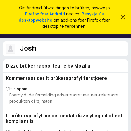
S
Oanmelde
Om Android-útwreidingen te brûken, hawwe jo
y
Firefox foar Android
nedich.
Besykje ús
A
D
k
desktopwebsite
om add-ons foar Firefox foar
i
d
desktop te ferkennen.
t
j
d
b
e
e
-
r
o
j
Josh
o
n
c
s
h
t
Dizze brûker rapportearje by Mozilla
f
f
o
e
Kommentaar oer it brûkersprofyl ferstjoere
r
a
s
r
t
It is spam
o
F
Foarbyld: de fermelding advertearret mei net-relatearre
p
i
produkten of tsjinsten.
j
e
r
e
It brûkersprofyl melde, omdat dizze yllegaal of net-
kompliant is
f
o