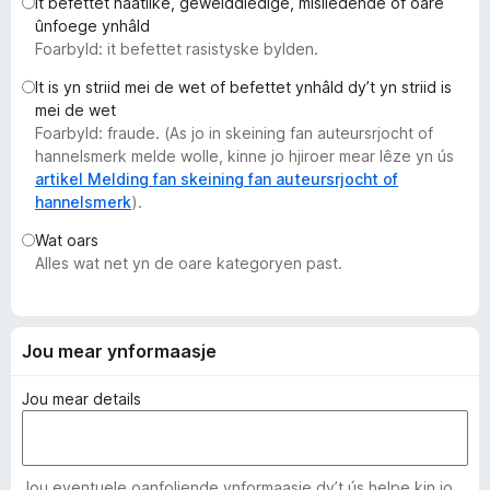
It befettet haatlike, gewelddiedige, misliedende of oare
x
ûnfoege ynhâld
B
Foarbyld: it befettet rasistyske bylden.
r
It is yn striid mei de wet of befettet ynhâld dy’t yn striid is
o
mei de wet
w
Foarbyld: fraude. (As jo in skeining fan auteursrjocht of
s
hannelsmerk melde wolle, kinne jo hjiroer mear lêze yn ús
e
artikel Melding fan skeining fan auteursrjocht of
hannelsmerk
).
r
Wat oars
Alles wat net yn de oare kategoryen past.
Jou mear ynformaasje
Jou mear details
Jou eventuele oanfoljende ynformaasje dy’t ús helpe kin jo