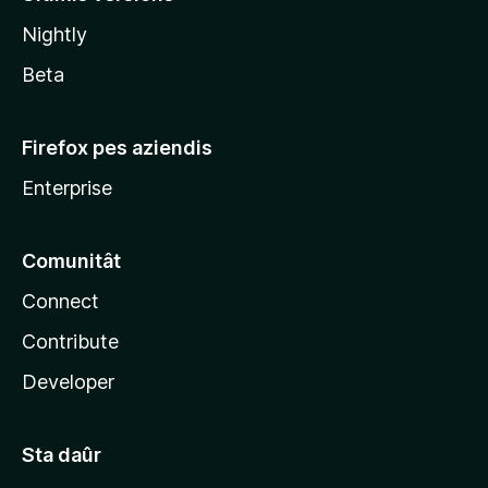
l
Nightly
a
Beta
Firefox pes aziendis
Enterprise
Comunitât
Connect
Contribute
Developer
Sta daûr