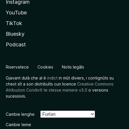
Instagram
YouTube
TikTok
Bluesky
Podcast
Riservatece
Cookies
Notis legâls
Gjavant dulà che al è
indict
in mût diviers, i contignûts su
chest sît a son distribuîts cun licence
Creative Commons
Atribuzion Condivît te stesse maniere v3.0
o versions
sucessivis.
Cambie lenghe
Cambie teme