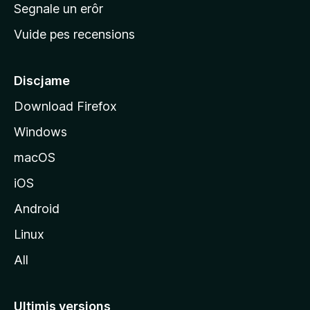
n
Segnale un erôr
c
Vuide pes recensions
i
p
â
Discjame
l
Download Firefox
d
Windows
a
l
macOS
s
iOS
î
t
Android
M
Linux
o
All
z
i
l
Ultimis versions