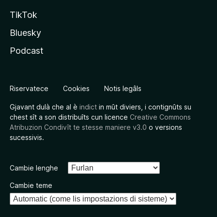
TikTok
Bluesky
Podcast
Riservatece
Cookies
Notis legâls
Gjavant dulà che al è
indict
in mût diviers, i contignûts su
chest sît a son distribuîts cun licence
Creative Commons
Atribuzion Condivît te stesse maniere v3.0
o versions
sucessivis.
Cambie lenghe
Cambie teme