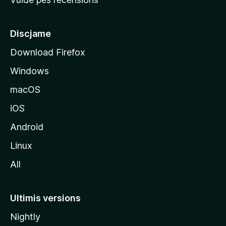
i
p
â
Discjame
l
Download Firefox
d
Windows
a
l
macOS
s
iOS
î
t
Android
M
Linux
o
All
z
i
l
Ultimis versions
l
Nightly
a