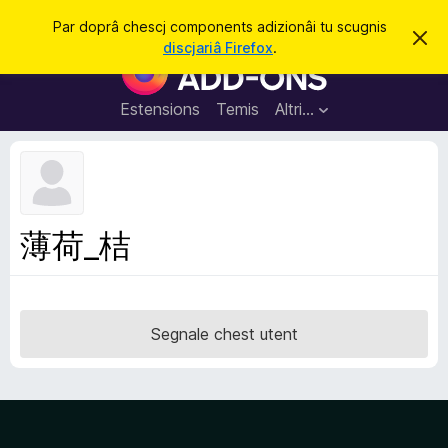
C
Jentre
Par doprâ chescj components adizionâi tu scugnis
S
î
discjariâ Firefox
.
i
C
r
e
o
r
e
m
Estensions
Temis
Altri…
c
p
h
e
o
s
n
t
a
e
v
n
î
薄荷_桔
s
t
s
a
d
Segnale chest utent
i
z
i
o
n