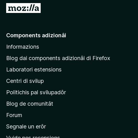
â
V
i
a
p
a
a
e
Components adizionâi
r
p
F
Informazions
a
i
g
r
Blog dai components adizionâi di Firefox
e
j
Laboratori estensions
f
i
o
Centri di svilup
n
x
e
Politichis pal svilupadôr
p
Blog de comunitât
r
i
Forum
n
Segnale un erôr
c
Vuide pes recensions