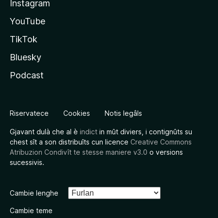
Instagram
YouTube
TikTok
Bluesky
Podcast
Riservatece
Cookies
Notis legâls
Gjavant dulà che al è
indict
in mût diviers, i contignûts su
chest sît a son distribuîts cun licence
Creative Commons
Atribuzion Condivît te stesse maniere v3.0
o versions
sucessivis.
Cambie lenghe
Cambie teme