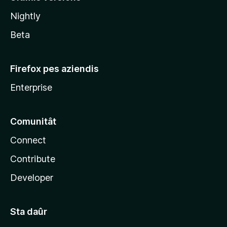
l
Nightly
a
Beta
Firefox pes aziendis
Enterprise
Comunitât
Connect
Contribute
Developer
Sta daûr