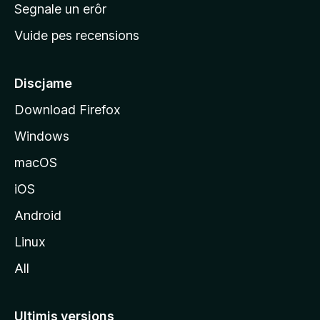
n
Segnale un erôr
c
Vuide pes recensions
i
p
â
Discjame
l
Download Firefox
d
Windows
a
l
macOS
s
iOS
î
t
Android
M
Linux
o
All
z
i
l
Ultimis versions