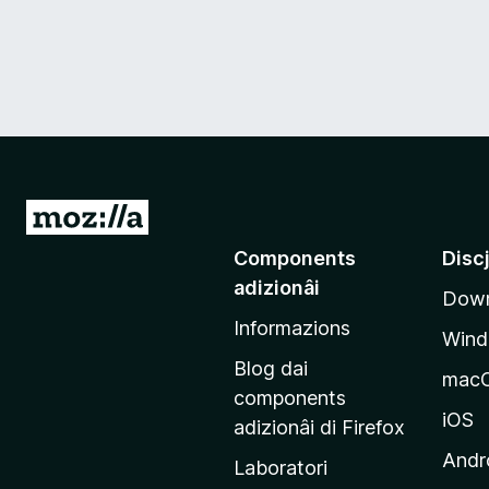
V
a
Components
Disc
a
adizionâi
Down
e
Informazions
p
Win
a
Blog dai
mac
g
components
j
iOS
adizionâi di Firefox
i
Andr
Laboratori
n