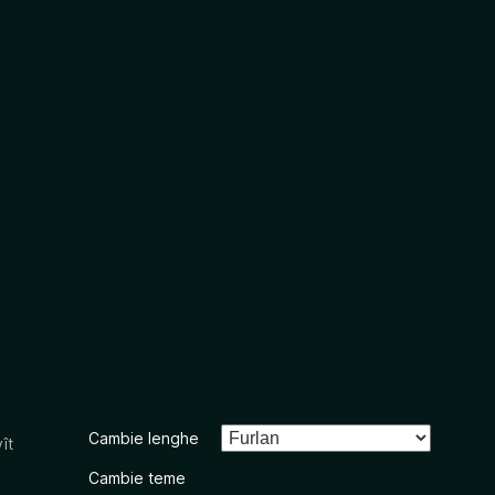
Cambie lenghe
ît
Cambie teme