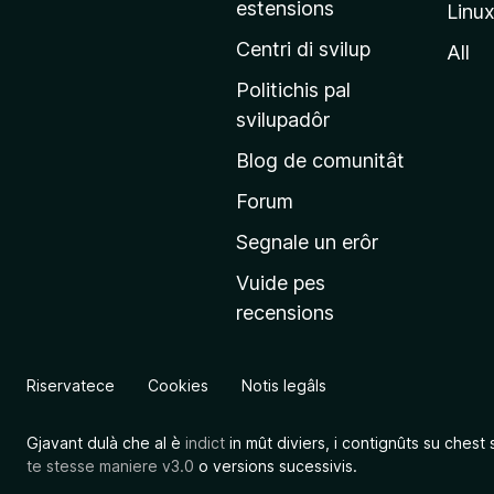
estensions
Linu
e
p
Centri di svilup
All
r
Politichis pal
i
svilupadôr
n
Blog de comunitât
c
i
Forum
p
Segnale un erôr
â
Vuide pes
l
recensions
d
a
l
Riservatece
Cookies
Notis legâls
s
î
Gjavant dulà che al è
indict
in mût diviers, i contignûts su chest 
t
te stesse maniere v3.0
o versions sucessivis.