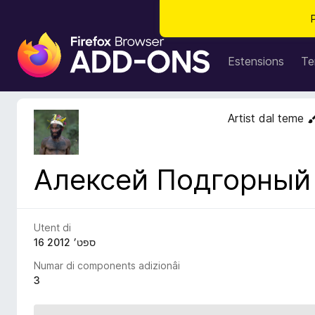
C
o
Estensions
Te
m
p
o
Artist dal teme
n
e
n
Алексей Подгорный
t
s
a
d
Utent di
i
16 ספט׳ 2012
z
Numar di components adizionâi
i
3
o
n