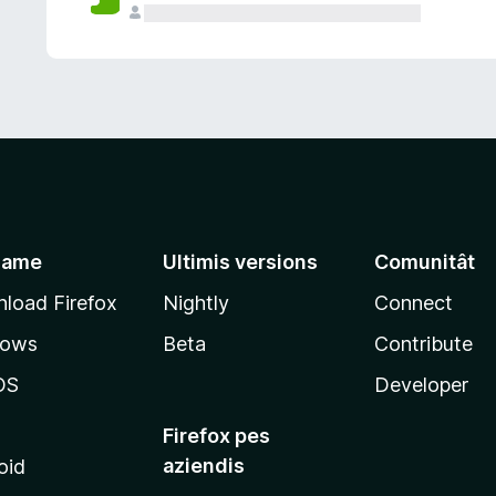
jame
Ultimis versions
Comunitât
load Firefox
Nightly
Connect
dows
Beta
Contribute
OS
Developer
Firefox pes
aziendis
oid