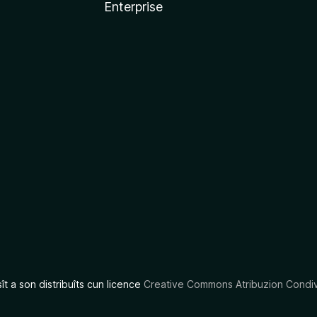
Enterprise
x
sît a son distribuîts cun licence
Creative Commons Atribuzion Condiv