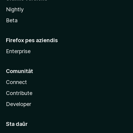
l
Nightly
a
Beta
Firefox pes aziendis
Enterprise
Comunitât
Connect
Contribute
Developer
Sta daûr