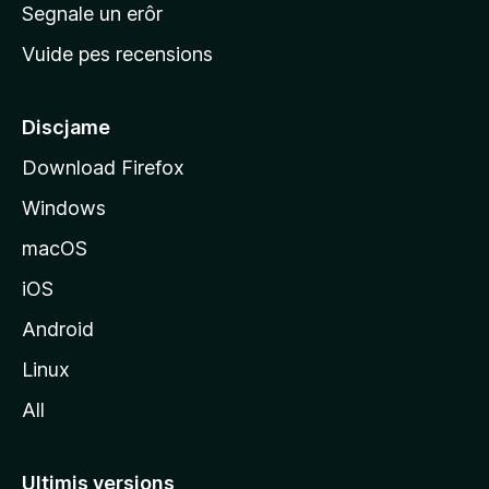
n
Segnale un erôr
c
Vuide pes recensions
i
p
â
Discjame
l
Download Firefox
d
Windows
a
l
macOS
s
iOS
î
t
Android
M
Linux
o
All
z
i
l
Ultimis versions