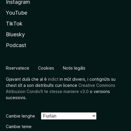
Instagram
YouTube
TikTok
Bluesky
Podcast
Riservatece
Cookies
Notis legâls
Gjavant dulà che al è
indict
in mût diviers, i contignûts su
chest sît a son distribuîts cun licence
Creative Commons
Atribuzion Condivît te stesse maniere v3.0
o versions
sucessivis.
Cambie lenghe
Cambie teme