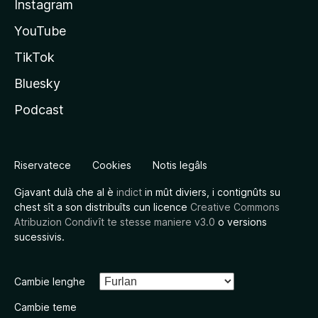
Instagram
YouTube
TikTok
Bluesky
Podcast
Riservatece
Cookies
Notis legâls
Gjavant dulà che al è
indict
in mût diviers, i contignûts su
chest sît a son distribuîts cun licence
Creative Commons
Atribuzion Condivît te stesse maniere v3.0
o versions
sucessivis.
Cambie lenghe
Cambie teme