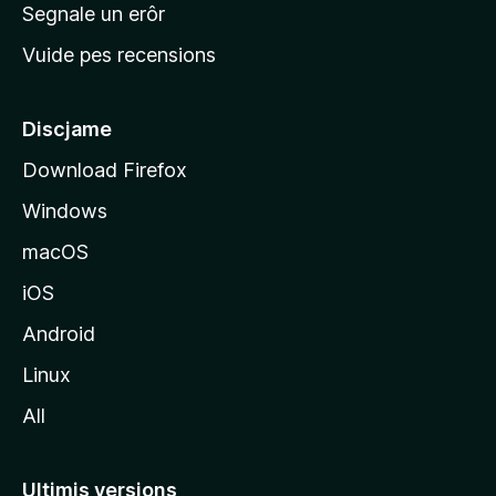
n
Segnale un erôr
c
Vuide pes recensions
i
p
â
Discjame
l
Download Firefox
d
Windows
a
l
macOS
s
iOS
î
t
Android
M
Linux
o
All
z
i
l
Ultimis versions