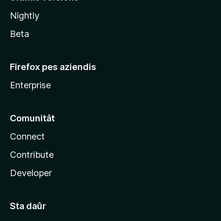
l
Nightly
a
Beta
Firefox pes aziendis
Enterprise
Comunitât
Connect
Contribute
Developer
Sta daûr