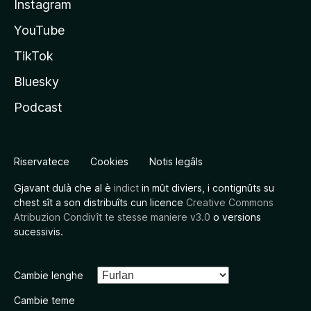
Instagram
YouTube
TikTok
Bluesky
Podcast
Riservatece
Cookies
Notis legâls
Gjavant dulà che al è
indict
in mût diviers, i contignûts su
chest sît a son distribuîts cun licence
Creative Commons
Atribuzion Condivît te stesse maniere v3.0
o versions
sucessivis.
Cambie lenghe
Cambie teme