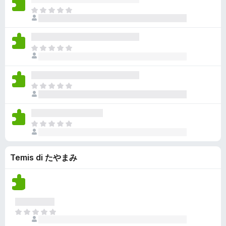
a
m
o
n
l
c
N
z
ò
n
s
u
j
o
i
v
a
t
e
s
o
a
n
a
m
o
n
l
c
N
z
ò
n
s
u
j
o
i
v
a
t
e
s
o
a
n
a
m
o
n
l
c
N
z
ò
n
s
u
j
o
i
v
a
t
e
s
o
a
n
a
m
o
n
l
c
N
z
ò
n
s
u
j
o
i
v
a
t
e
s
o
a
n
a
m
Temis di たやまみ
o
n
l
c
z
ò
n
s
u
j
i
v
a
t
e
o
a
n
a
m
n
l
c
z
ò
s
u
j
i
N
v
t
e
o
o
a