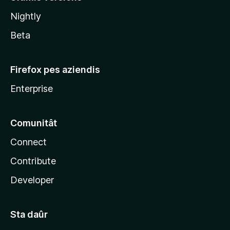
l
Nightly
a
Beta
Firefox pes aziendis
Enterprise
Comunitât
Connect
Contribute
Developer
Sta daûr