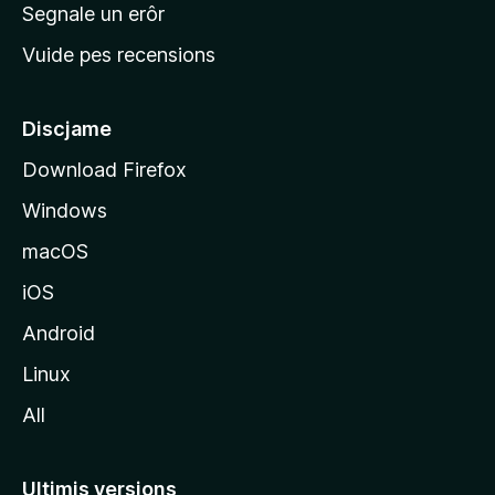
n
Segnale un erôr
c
Vuide pes recensions
i
p
â
Discjame
l
Download Firefox
d
Windows
a
l
macOS
s
iOS
î
t
Android
M
Linux
o
All
z
i
l
Ultimis versions