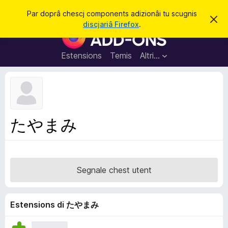
C
Jentre
Par doprâ chescj components adizionâi tu scugnis
S
î
discjariâ Firefox
.
i
C
r
e
o
r
e
m
Estensions
Temis
Altri…
c
p
h
e
o
s
n
t
a
e
v
n
î
たやまみ
s
t
s
a
d
Segnale chest utent
i
z
i
Estensions di たやまみ
o
n