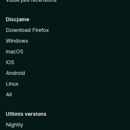
i
p
â
Discjame
l
Download Firefox
d
Windows
a
l
macOS
s
iOS
î
t
Android
M
Linux
o
All
z
i
l
Ultimis versions
l
Nightly
a