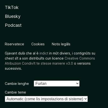
TikTok
Bluesky
Podcast
Riservatece
Cookies
Notis legâls
Gjavant dulà che al è
indict
in mût diviers, i contignûts su
chest sît a son distribuîts cun licence
Creative Commons
Atribuzion Condivît te stesse maniere v3.0
o versions
sucessivis.
Cambie lenghe
Cambie teme