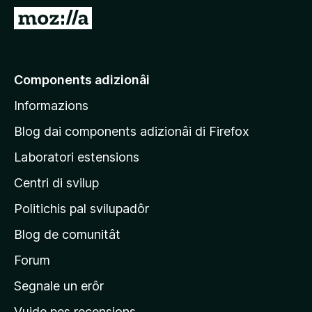
â
V
i
a
p
a
a
e
Components adizionâi
r
p
F
Informazions
a
i
g
r
Blog dai components adizionâi di Firefox
e
j
Laboratori estensions
f
i
o
Centri di svilup
n
x
e
Politichis pal svilupadôr
p
Blog de comunitât
r
i
Forum
n
Segnale un erôr
c
Vuide pes recensions