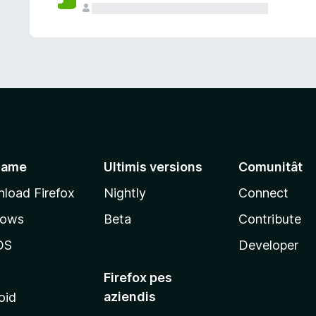
jame
Ultimis versions
Comunitât
load Firefox
Nightly
Connect
dows
Beta
Contribute
OS
Developer
Firefox pes
aziendis
oid