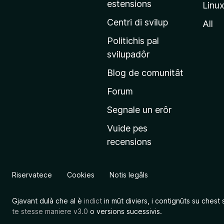
estensions
Linu
e
p
Centri di svilup
All
r
Politichis pal
i
svilupadôr
n
Blog de comunitât
c
i
Forum
p
Segnale un erôr
â
Vuide pes
l
recensions
d
a
l
Riservatece
Cookies
Notis legâls
s
î
Gjavant dulà che al è
indict
in mût diviers, i contignûts su chest 
t
te stesse maniere v3.0
o versions sucessivis.