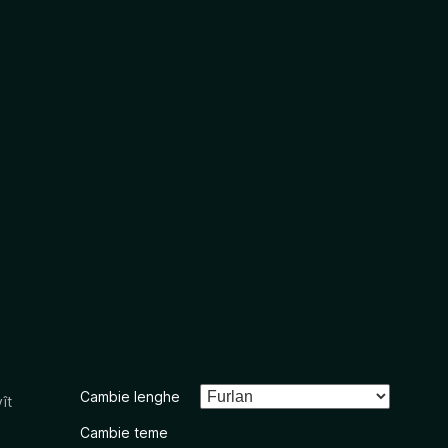
Cambie lenghe
ît
Cambie teme