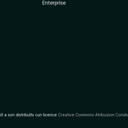
Enterprise
x
sît a son distribuîts cun licence
Creative Commons Atribuzion Condiv