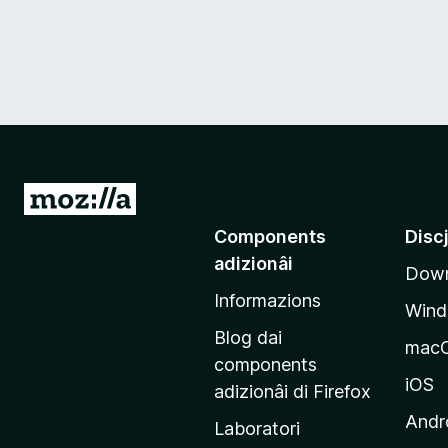
V
a
Components
Disc
a
adizionâi
Down
e
Informazions
p
Win
a
Blog dai
mac
g
components
j
iOS
adizionâi di Firefox
i
Andr
Laboratori
n