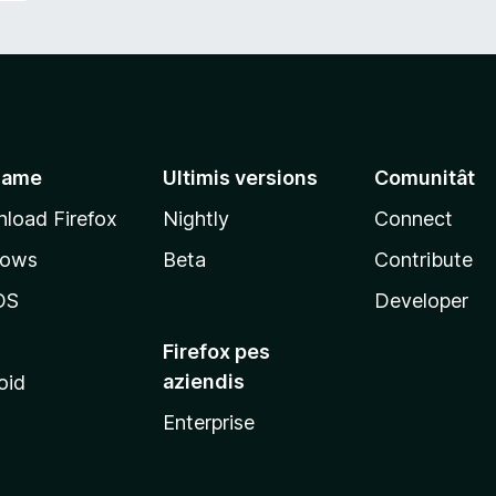
jame
Ultimis versions
Comunitât
load Firefox
Nightly
Connect
dows
Beta
Contribute
OS
Developer
Firefox pes
aziendis
oid
Enterprise
x