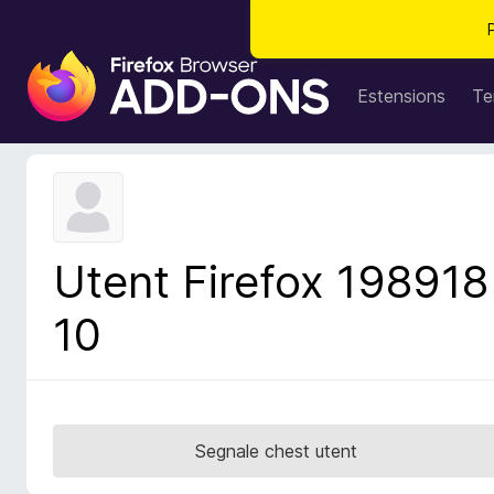
C
o
Estensions
Te
m
p
o
n
e
n
Utent Firefox 198918
t
s
10
a
d
i
z
i
Segnale chest utent
o
n