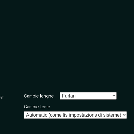
Cambie lenghe
ît
Cambie teme