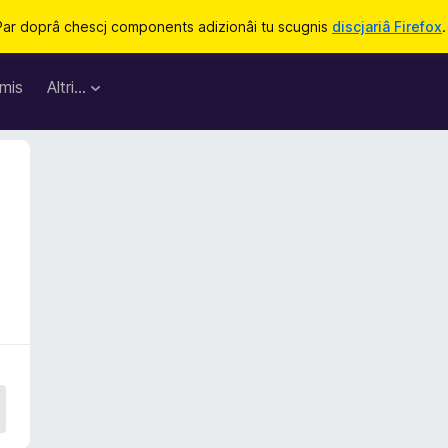
Par doprâ chescj components adizionâi tu scugnis
discjariâ Firefox
.
mis
Altri…