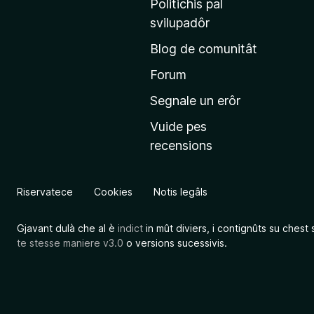
Politichis pal
i
svilupadôr
n
Blog de comunitât
c
i
Forum
p
Segnale un erôr
â
Vuide pes
l
recensions
d
a
l
Riservatece
Cookies
Notis legâls
s
î
Gjavant dulà che al è
indict
in mût diviers, i contignûts su chest 
t
te stesse maniere v3.0
o versions sucessivis.
M
o
z