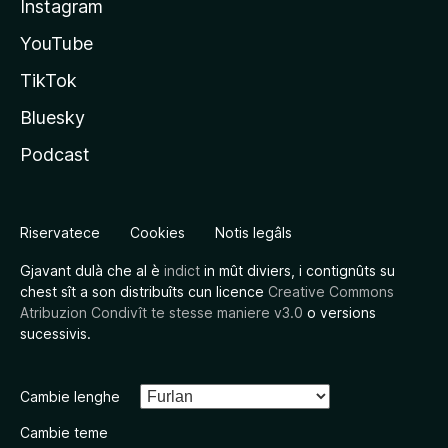
Instagram
YouTube
TikTok
Bluesky
Podcast
Riservatece
Cookies
Notis legâls
Gjavant dulà che al è
indict
in mût diviers, i contignûts su
chest sît a son distribuîts cun licence
Creative Commons
Atribuzion Condivît te stesse maniere v3.0
o versions
sucessivis.
Cambie lenghe
Cambie teme