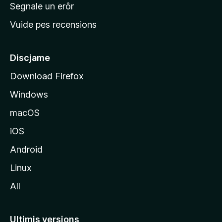
n
Segnale un erôr
c
Vuide pes recensions
i
p
â
Discjame
l
Download Firefox
d
Windows
a
l
macOS
s
iOS
î
t
Android
M
Linux
o
All
z
i
l
Ultimis versions