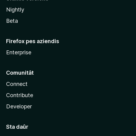
l
Nightly
a
Beta
Firefox pes aziendis
Enterprise
Comunitât
Connect
Contribute
Developer
Sta daûr