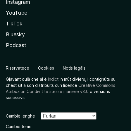
Instagram
YouTube
TikTok
Bluesky
Podcast
Riservatece
Cookies
Notis legâls
Gjavant dulà che al è
indict
in mût diviers, i contignûts su
chest sît a son distribuîts cun licence
Creative Commons
Atribuzion Condivît te stesse maniere v3.0
o versions
sucessivis.
Cambie lenghe
Cambie teme