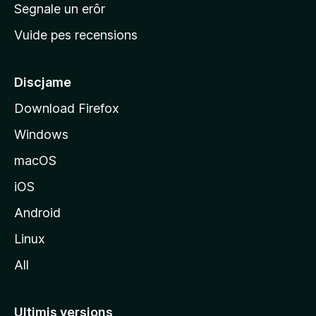
n
Segnale un erôr
c
Vuide pes recensions
i
p
â
Discjame
l
Download Firefox
d
Windows
a
l
macOS
s
iOS
î
t
Android
M
Linux
o
All
z
i
l
Ultimis versions