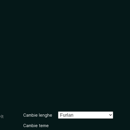
Cambie lenghe
ît
Cambie teme