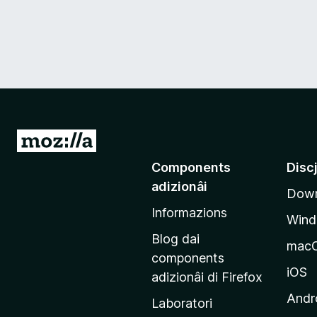
V
a
Components
Disc
a
adizionâi
Down
e
Informazions
p
Win
a
Blog dai
mac
g
components
j
iOS
adizionâi di Firefox
i
Andr
Laboratori
n