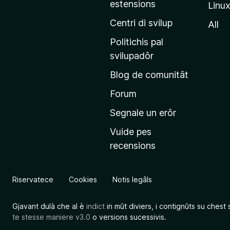
estensions
Linu
e
p
Centri di svilup
All
r
Politichis pal
i
svilupadôr
n
Blog de comunitât
c
i
Forum
p
Segnale un erôr
â
Vuide pes
l
recensions
d
a
l
Riservatece
Cookies
Notis legâls
s
î
Gjavant dulà che al è
indict
in mût diviers, i contignûts su chest 
t
te stesse maniere v3.0
o versions sucessivis.