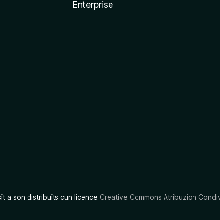
Enterprise
x
sît a son distribuîts cun licence
Creative Commons Atribuzion Condiv