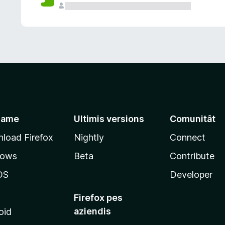
jame
Ultimis versions
Comunitât
load Firefox
Nightly
Connect
dows
Beta
Contribute
OS
Developer
Firefox pes
aziendis
oid