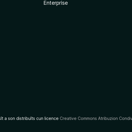
Enterprise
x
sît a son distribuîts cun licence
Creative Commons Atribuzion Condiv