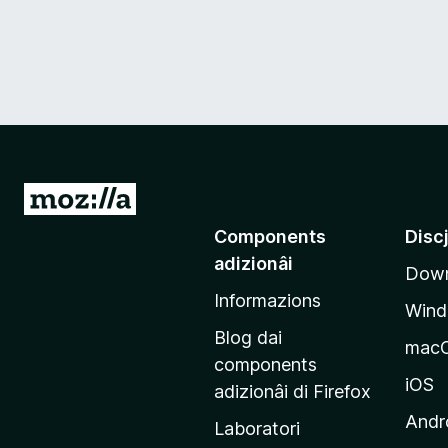
V
a
Components
Disc
a
adizionâi
Down
e
Informazions
p
Win
a
Blog dai
mac
g
components
j
iOS
adizionâi di Firefox
i
Andr
Laboratori
n