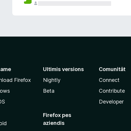
jame
Ultimis versions
Comunitât
load Firefox
Nightly
Connect
dows
Beta
Contribute
OS
Developer
Firefox pes
aziendis
oid