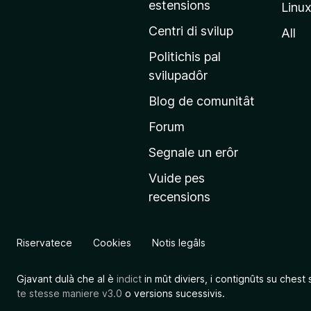
estensions
Linu
e
p
Centri di svilup
All
r
Politichis pal
i
svilupadôr
n
Blog de comunitât
c
i
Forum
p
Segnale un erôr
â
Vuide pes
l
recensions
d
a
l
Riservatece
Cookies
Notis legâls
s
î
Gjavant dulà che al è
indict
in mût diviers, i contignûts su chest 
t
te stesse maniere v3.0
o versions sucessivis.