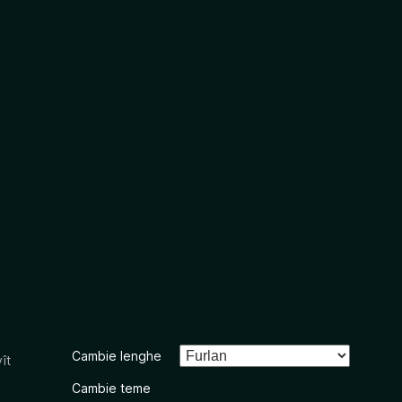
Cambie lenghe
ît
Cambie teme