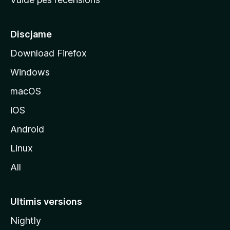
i
p
â
Discjame
l
Download Firefox
d
Windows
a
l
macOS
s
iOS
î
t
Android
M
Linux
o
All
z
i
l
Ultimis versions
l
Nightly
a