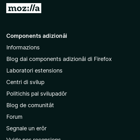
â
V
i
a
p
a
a
e
Components adizionâi
r
p
F
Informazions
a
i
g
r
Blog dai components adizionâi di Firefox
e
j
Laboratori estensions
f
i
o
Centri di svilup
n
x
e
Politichis pal svilupadôr
p
Blog de comunitât
r
i
Forum
n
Segnale un erôr
c
Vuide pes recensions