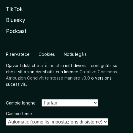
TikTok
Bluesky
Podcast
Riservatece
Cookies
Notis legâls
Gjavant dulà che al è
indict
in mût diviers, i contignûts su
chest sît a son distribuîts cun licence
Creative Commons
Atribuzion Condivît te stesse maniere v3.0
o versions
sucessivis.
Cambie lenghe
Cambie teme