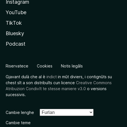
Instagram
YouTube
TikTok
Bluesky
Podcast
Riservatece
Cookies
Notis legâls
Gjavant dulà che al è
indict
in mût diviers, i contignûts su
chest sît a son distribuîts cun licence
Creative Commons
Atribuzion Condivît te stesse maniere v3.0
o versions
sucessivis.
Cambie lenghe
Cambie teme