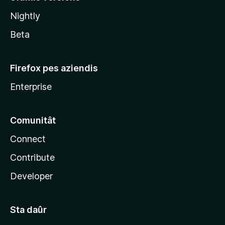
l
Nightly
a
Beta
Firefox pes aziendis
Enterprise
Comunitât
Connect
Contribute
Developer
Sta daûr