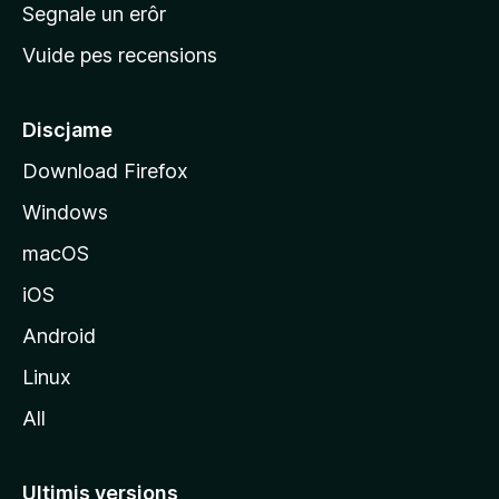
n
Segnale un erôr
c
Vuide pes recensions
i
p
â
Discjame
l
Download Firefox
d
Windows
a
l
macOS
s
iOS
î
t
Android
M
Linux
o
All
z
i
l
Ultimis versions