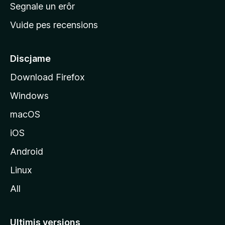
n
Segnale un erôr
c
Vuide pes recensions
i
p
â
Discjame
l
Download Firefox
d
Windows
a
l
macOS
s
iOS
î
t
Android
M
Linux
o
All
z
i
l
Ultimis versions