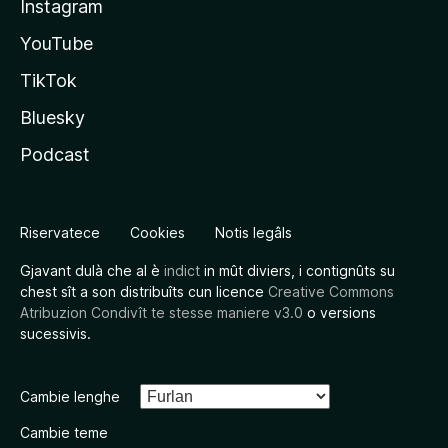
Instagram
YouTube
TikTok
Bluesky
Podcast
Riservatece
Cookies
Notis legâls
Gjavant dulà che al è
indict
in mût diviers, i contignûts su
chest sît a son distribuîts cun licence
Creative Commons
Atribuzion Condivît te stesse maniere v3.0
o versions
sucessivis.
Cambie lenghe
Cambie teme