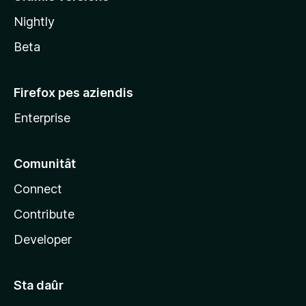
l
Nightly
a
Beta
Firefox pes aziendis
Enterprise
Comunitât
Connect
Contribute
Developer
Sta daûr