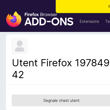
C
o
Estensions
Te
m
p
o
n
e
n
Utent Firefox 197849
t
s
42
a
d
i
z
i
Segnale chest utent
o
n