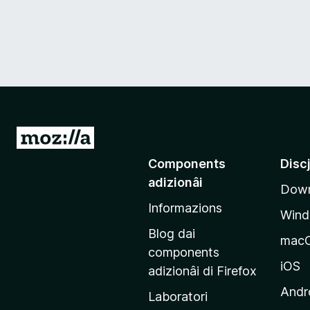
V
a
Components
Disc
a
adizionâi
Down
e
Informazions
p
Win
a
Blog dai
mac
g
components
j
iOS
adizionâi di Firefox
i
Andr
Laboratori
n