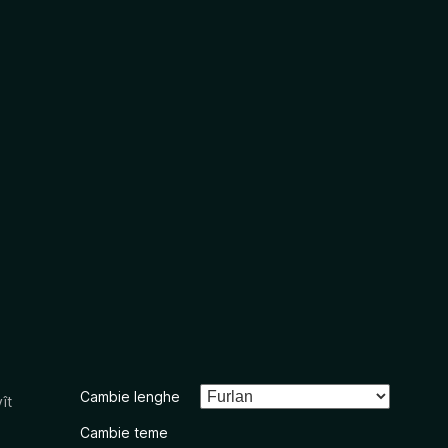
Cambie lenghe
ît
Cambie teme