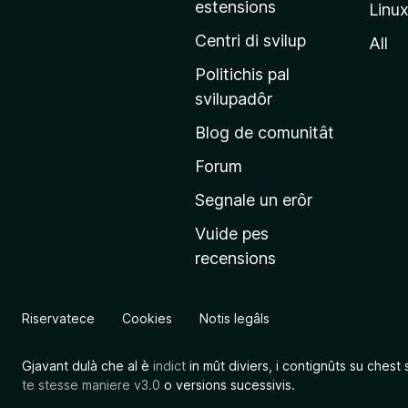
estensions
Linu
e
p
Centri di svilup
All
r
Politichis pal
i
svilupadôr
n
Blog de comunitât
c
i
Forum
p
Segnale un erôr
â
Vuide pes
l
recensions
d
a
l
Riservatece
Cookies
Notis legâls
s
î
Gjavant dulà che al è
indict
in mût diviers, i contignûts su chest 
t
te stesse maniere v3.0
o versions sucessivis.