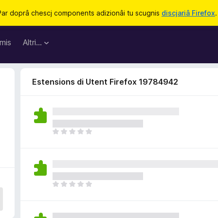
Par doprâ chescj components adizionâi tu scugnis
discjariâ Firefox
.
mis
Altri…
Estensions di Utent Firefox 19784942
N
o
s
o
n
a
N
n
o
c
s
j
o