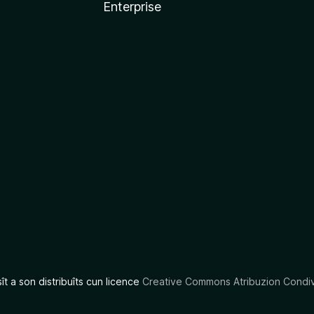
Enterprise
x
sît a son distribuîts cun licence
Creative Commons Atribuzion Condiv