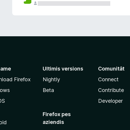
jame
Ultimis versions
Comunitât
load Firefox
Nightly
Connect
dows
Beta
Contribute
OS
Developer
Firefox pes
aziendis
oid