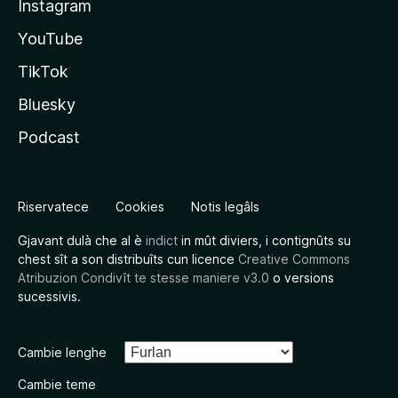
Instagram
YouTube
TikTok
Bluesky
Podcast
Riservatece
Cookies
Notis legâls
Gjavant dulà che al è
indict
in mût diviers, i contignûts su
chest sît a son distribuîts cun licence
Creative Commons
Atribuzion Condivît te stesse maniere v3.0
o versions
sucessivis.
Cambie lenghe
Cambie teme