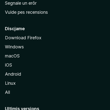
n
Segnale un erôr
c
Vuide pes recensions
i
p
â
Discjame
l
Download Firefox
d
Windows
a
l
macOS
s
iOS
î
t
Android
M
Linux
o
All
z
i
l
Ultimis versions