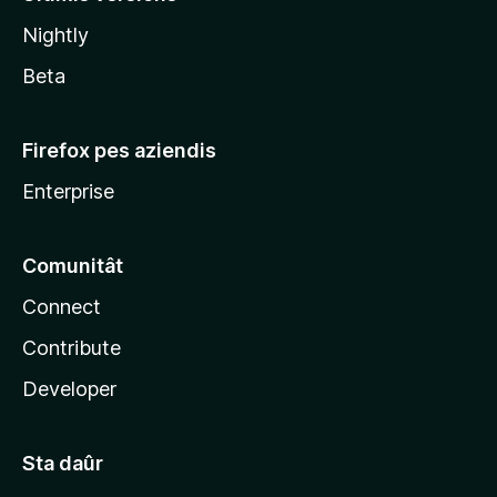
l
Nightly
a
Beta
Firefox pes aziendis
Enterprise
Comunitât
Connect
Contribute
Developer
Sta daûr