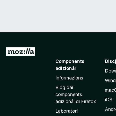
V
a
Components
Disc
a
adizionâi
Down
e
Informazions
p
Win
a
Blog dai
mac
g
components
j
iOS
adizionâi di Firefox
i
Andr
Laboratori
n