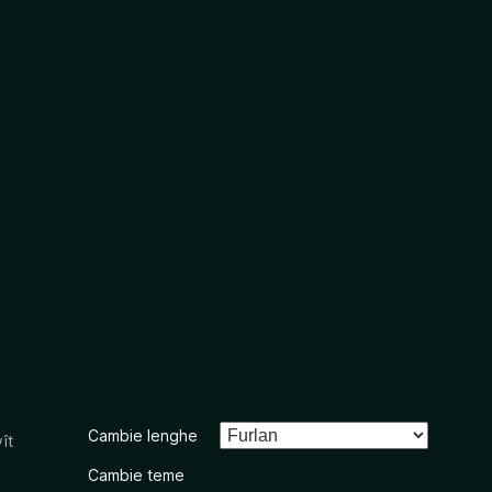
Cambie lenghe
ît
Cambie teme