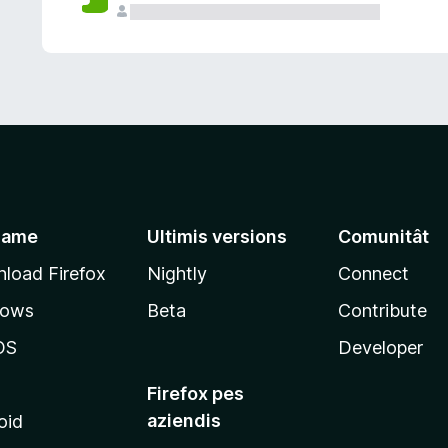
jame
Ultimis versions
Comunitât
load Firefox
Nightly
Connect
dows
Beta
Contribute
OS
Developer
Firefox pes
aziendis
oid