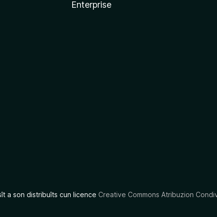
Enterprise
x
sît a son distribuîts cun licence
Creative Commons Atribuzion Condiv