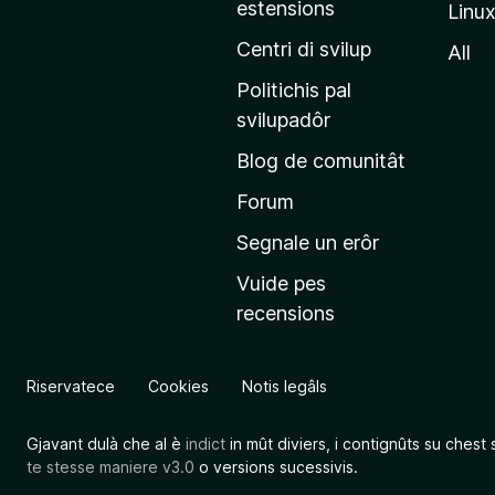
estensions
Linu
e
p
Centri di svilup
All
r
Politichis pal
i
svilupadôr
n
Blog de comunitât
c
i
Forum
p
Segnale un erôr
â
Vuide pes
l
recensions
d
a
l
Riservatece
Cookies
Notis legâls
s
î
Gjavant dulà che al è
indict
in mût diviers, i contignûts su chest 
t
te stesse maniere v3.0
o versions sucessivis.