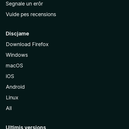
n
Segnale un erôr
c
Vuide pes recensions
i
p
â
Discjame
l
Download Firefox
d
Windows
a
l
macOS
s
iOS
î
t
Android
M
Linux
o
All
z
i
l
Ultimis versions