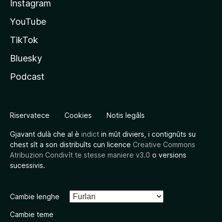
Instagram
YouTube
TikTok
Bluesky
Podcast
Riservatece
Cookies
Notis legâls
Gjavant dulà che al è
indict
in mût diviers, i contignûts su
chest sît a son distribuîts cun licence
Creative Commons
Atribuzion Condivît te stesse maniere v3.0
o versions
sucessivis.
Cambie lenghe
Cambie teme