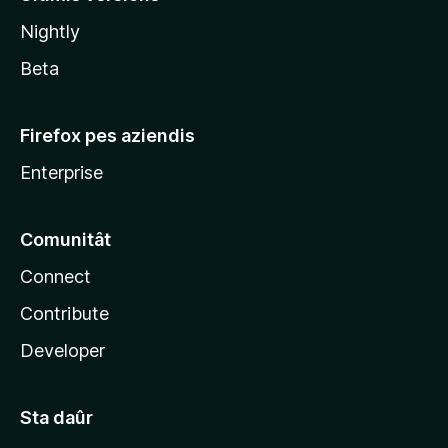
l
Nightly
a
Beta
Firefox pes aziendis
Enterprise
Comunitât
Connect
Contribute
Developer
Sta daûr