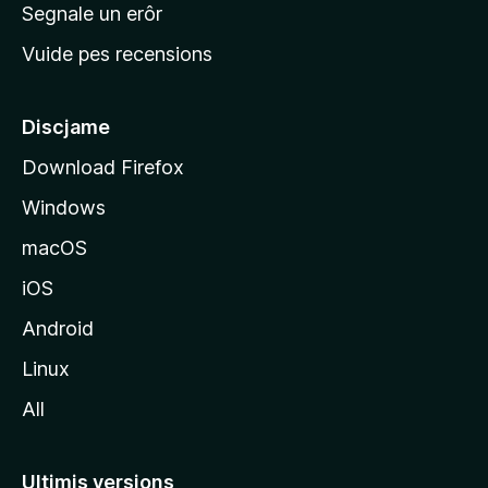
n
Segnale un erôr
c
Vuide pes recensions
i
p
â
Discjame
l
Download Firefox
d
Windows
a
l
macOS
s
iOS
î
t
Android
M
Linux
o
All
z
i
l
Ultimis versions