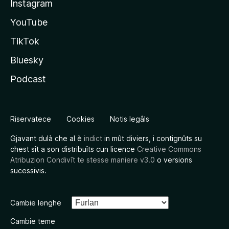
Instagram
YouTube
TikTok
Bluesky
Podcast
Riservatece
Cookies
Notis legâls
Gjavant dulà che al è
indict
in mût diviers, i contignûts su
chest sît a son distribuîts cun licence
Creative Commons
Atribuzion Condivît te stesse maniere v3.0
o versions
sucessivis.
Cambie lenghe
Cambie teme