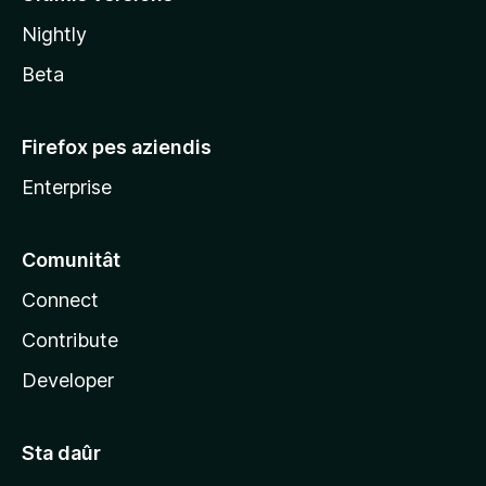
l
Nightly
a
Beta
Firefox pes aziendis
Enterprise
Comunitât
Connect
Contribute
Developer
Sta daûr