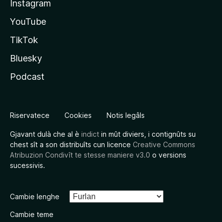
Instagram
YouTube
TikTok
Bluesky
Podcast
Riservatece
Cookies
Notis legâls
Gjavant dulà che al è
indict
in mût diviers, i contignûts su
chest sît a son distribuîts cun licence
Creative Commons
Atribuzion Condivît te stesse maniere v3.0
o versions
sucessivis.
Cambie lenghe
Cambie teme