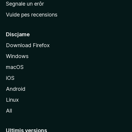
n
Segnale un erôr
c
Vuide pes recensions
i
p
â
Discjame
l
Download Firefox
d
Windows
a
l
macOS
s
iOS
î
t
Android
M
Linux
o
All
z
i
l
Ultimis versions