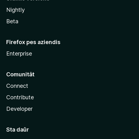
l
Nightly
a
Beta
Firefox pes aziendis
Enterprise
Comunitât
Connect
Contribute
Developer
Sta daûr