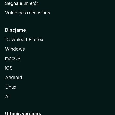
n
Segnale un erôr
c
Vuide pes recensions
i
p
â
Discjame
l
Download Firefox
d
Windows
a
l
macOS
s
iOS
î
t
Android
M
Linux
o
All
z
i
l
Ultimis versions