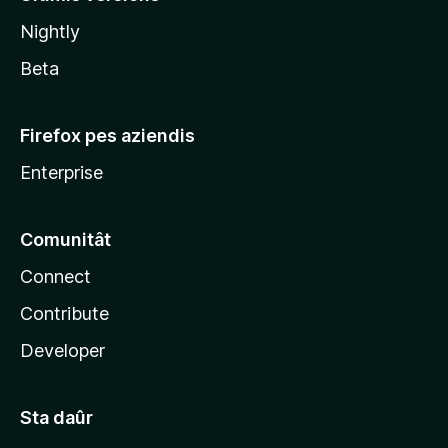
l
Nightly
a
Beta
Firefox pes aziendis
Enterprise
Comunitât
Connect
Contribute
Developer
Sta daûr