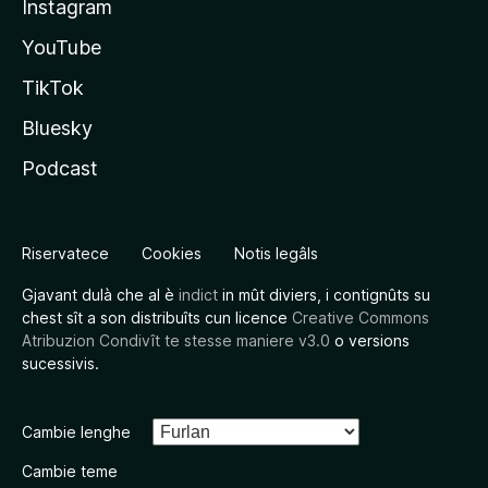
Instagram
YouTube
TikTok
Bluesky
Podcast
Riservatece
Cookies
Notis legâls
Gjavant dulà che al è
indict
in mût diviers, i contignûts su
chest sît a son distribuîts cun licence
Creative Commons
Atribuzion Condivît te stesse maniere v3.0
o versions
sucessivis.
Cambie lenghe
Cambie teme