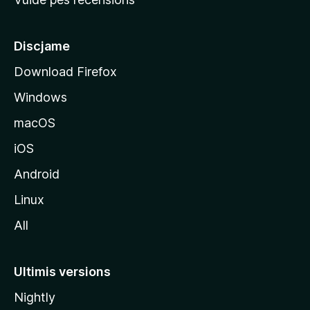
i
p
â
Discjame
l
Download Firefox
d
Windows
a
l
macOS
s
iOS
î
t
Android
M
Linux
o
All
z
i
l
Ultimis versions
l
Nightly
a