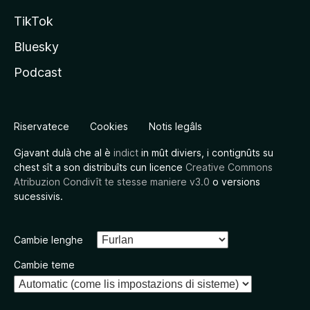
TikTok
Bluesky
Podcast
Riservatece
Cookies
Notis legâls
Gjavant dulà che al è
indict
in mût diviers, i contignûts su
chest sît a son distribuîts cun licence
Creative Commons
Atribuzion Condivît te stesse maniere v3.0
o versions
sucessivis.
Cambie lenghe
Cambie teme