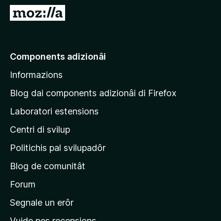
â
V
i
a
p
a
a
e
Components adizionâi
r
p
F
Informazions
a
i
g
r
Blog dai components adizionâi di Firefox
e
j
Laboratori estensions
f
i
o
Centri di svilup
n
x
e
Politichis pal svilupadôr
p
Blog de comunitât
r
i
Forum
n
Segnale un erôr
c
Vuide pes recensions