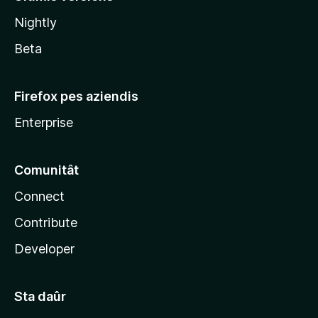
l
Nightly
a
Beta
Firefox pes aziendis
Enterprise
Comunitât
Connect
Contribute
Developer
Sta daûr