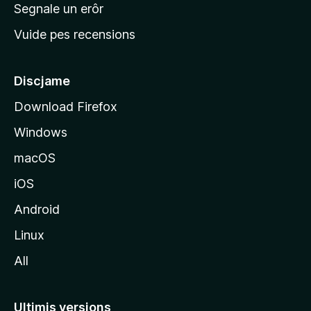
n
Segnale un erôr
c
Vuide pes recensions
i
p
â
Discjame
l
Download Firefox
d
Windows
a
l
macOS
s
iOS
î
t
Android
M
Linux
o
All
z
i
l
Ultimis versions