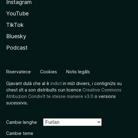
Instagram
YouTube
TikTok
Bluesky
Podcast
Riservatece
Cookies
Notis legâls
Gjavant dulà che al è
indict
in mût diviers, i contignûts su
chest sît a son distribuîts cun licence
Creative Commons
Atribuzion Condivît te stesse maniere v3.0
o versions
sucessivis.
Cambie lenghe
Cambie teme