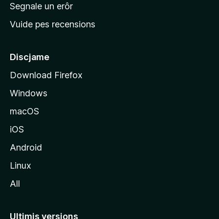
n
Segnale un erôr
c
Vuide pes recensions
i
p
â
Discjame
l
Download Firefox
d
Windows
a
l
macOS
s
iOS
î
t
Android
M
Linux
o
All
z
i
l
Ultimis versions