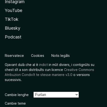
Instagram
YouTube
TikTok
Bluesky
Podcast
Riservatece
Cookies
Notis legâls
Gjavant dulà che al è
indict
in mût diviers, i contignûts su
chest sît a son distribuîts cun licence
Creative Commons
Atribuzion Condivît te stesse maniere v3.0
o versions
sucessivis.
Cambie lenghe
Cambie teme