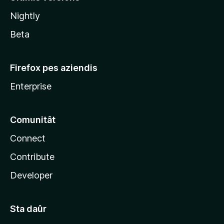
l
Nightly
a
Beta
Firefox pes aziendis
Enterprise
Comunitât
Connect
Contribute
Developer
Sta daûr