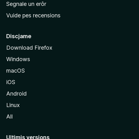
n
Segnale un erôr
c
Vuide pes recensions
i
p
â
Discjame
l
Download Firefox
d
Windows
a
l
macOS
s
iOS
î
t
Android
M
Linux
o
All
z
i
l
Ultimis versions