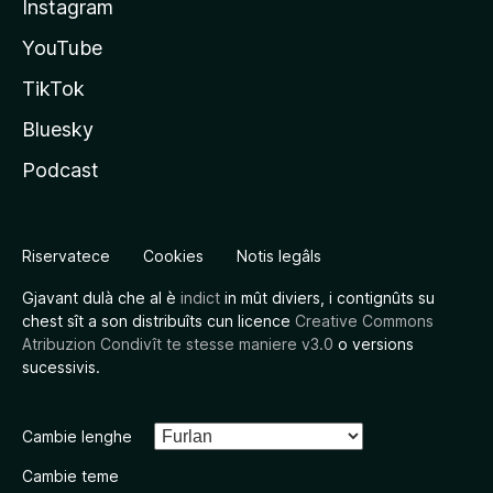
Instagram
YouTube
TikTok
Bluesky
Podcast
Riservatece
Cookies
Notis legâls
Gjavant dulà che al è
indict
in mût diviers, i contignûts su
chest sît a son distribuîts cun licence
Creative Commons
Atribuzion Condivît te stesse maniere v3.0
o versions
sucessivis.
Cambie lenghe
Cambie teme