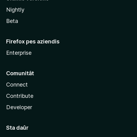
l
Nightly
a
Beta
Firefox pes aziendis
Enterprise
Comunitât
Connect
Contribute
Developer
Sta daûr