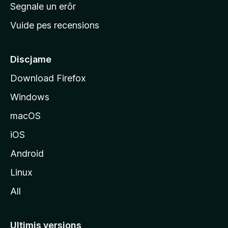
n
Segnale un erôr
c
Vuide pes recensions
i
p
â
Discjame
l
Download Firefox
d
Windows
a
l
macOS
s
iOS
î
t
Android
M
Linux
o
All
z
i
l
Ultimis versions