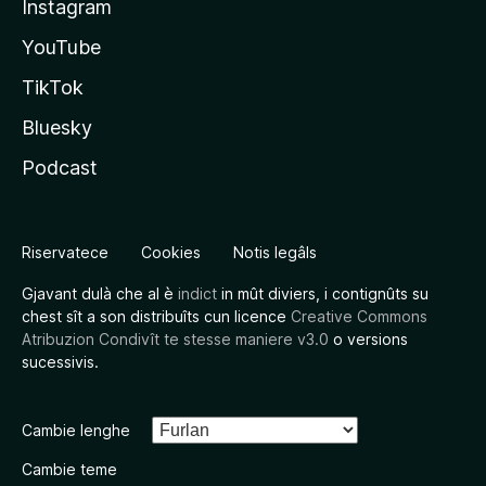
Instagram
YouTube
TikTok
Bluesky
Podcast
Riservatece
Cookies
Notis legâls
Gjavant dulà che al è
indict
in mût diviers, i contignûts su
chest sît a son distribuîts cun licence
Creative Commons
Atribuzion Condivît te stesse maniere v3.0
o versions
sucessivis.
Cambie lenghe
Cambie teme