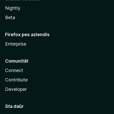
l
Nightly
a
Beta
Firefox pes aziendis
Enterprise
Comunitât
Connect
Contribute
Developer
Sta daûr