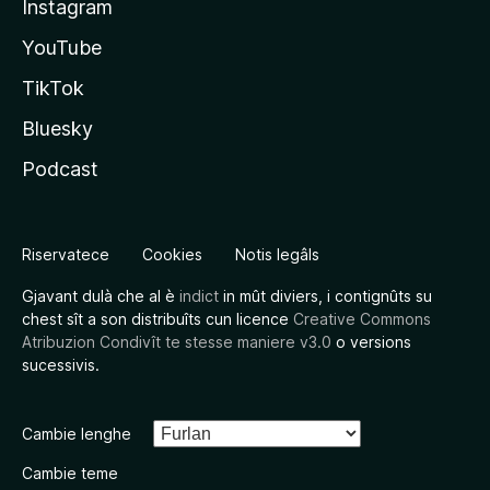
Instagram
YouTube
TikTok
Bluesky
Podcast
Riservatece
Cookies
Notis legâls
Gjavant dulà che al è
indict
in mût diviers, i contignûts su
chest sît a son distribuîts cun licence
Creative Commons
Atribuzion Condivît te stesse maniere v3.0
o versions
sucessivis.
Cambie lenghe
Cambie teme