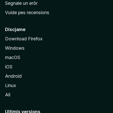
n
Segnale un erôr
c
Vuide pes recensions
i
p
â
Discjame
l
Download Firefox
d
Windows
a
l
macOS
s
iOS
î
t
Android
M
Linux
o
All
z
i
l
Ultimis versions