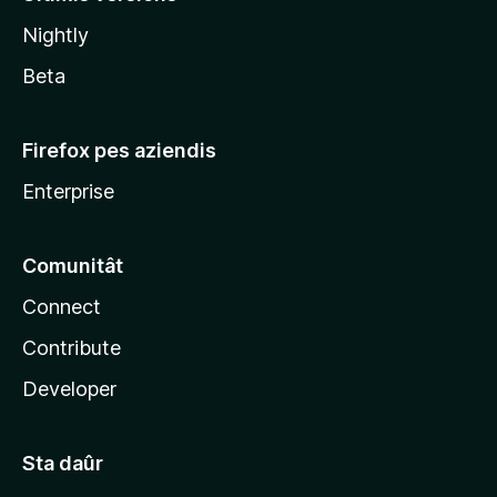
l
Nightly
a
Beta
Firefox pes aziendis
Enterprise
Comunitât
Connect
Contribute
Developer
Sta daûr