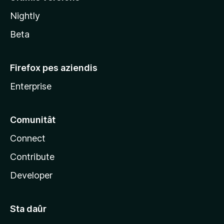
l
Nightly
a
Beta
Firefox pes aziendis
Enterprise
Comunitât
Connect
Contribute
Developer
Sta daûr