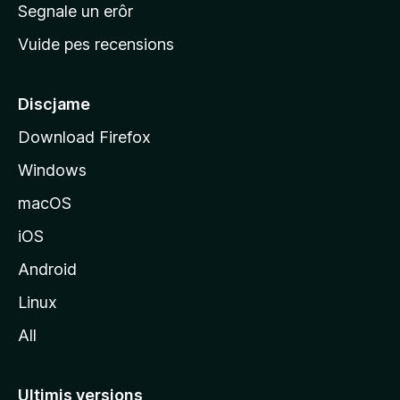
n
Segnale un erôr
c
Vuide pes recensions
i
p
â
Discjame
l
Download Firefox
d
Windows
a
l
macOS
s
iOS
î
t
Android
M
Linux
o
All
z
i
l
Ultimis versions