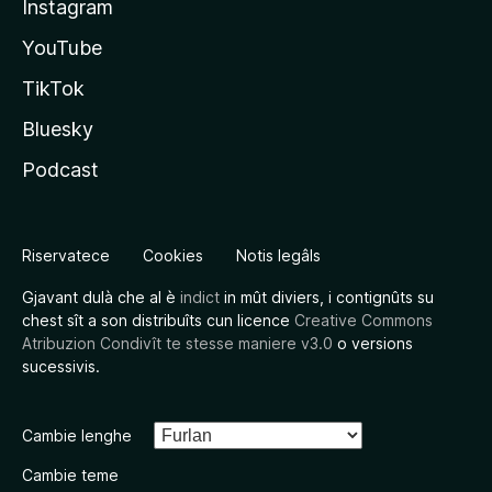
Instagram
YouTube
TikTok
Bluesky
Podcast
Riservatece
Cookies
Notis legâls
Gjavant dulà che al è
indict
in mût diviers, i contignûts su
chest sît a son distribuîts cun licence
Creative Commons
Atribuzion Condivît te stesse maniere v3.0
o versions
sucessivis.
Cambie lenghe
Cambie teme