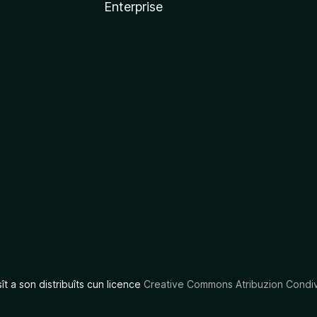
Enterprise
x
sît a son distribuîts cun licence
Creative Commons Atribuzion Condiv