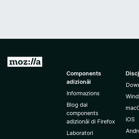
V
a
Components
Disc
a
adizionâi
Down
e
Informazions
p
Win
a
Blog dai
mac
g
components
j
iOS
adizionâi di Firefox
i
Andr
Laboratori
n