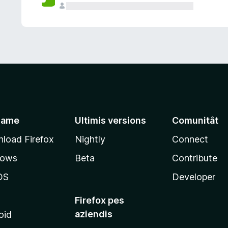
jame
Ultimis versions
Comunitât
load Firefox
Nightly
Connect
dows
Beta
Contribute
OS
Developer
Firefox pes
aziendis
oid