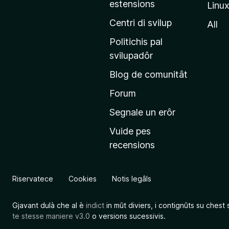
estensions
Linu
e
p
Centri di svilup
All
r
Politichis pal
i
svilupadôr
n
Blog de comunitât
c
i
Forum
p
Segnale un erôr
â
Vuide pes
l
recensions
d
a
l
Riservatece
Cookies
Notis legâls
s
î
Gjavant dulà che al è
indict
in mût diviers, i contignûts su chest 
t
te stesse maniere v3.0
o versions sucessivis.