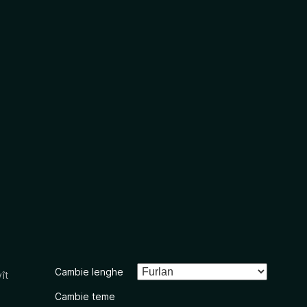
Cambie lenghe
ît
Cambie teme