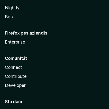
l
Nightly
a
Beta
Firefox pes aziendis
Enterprise
Comunitât
Connect
Contribute
Developer
Sta daûr