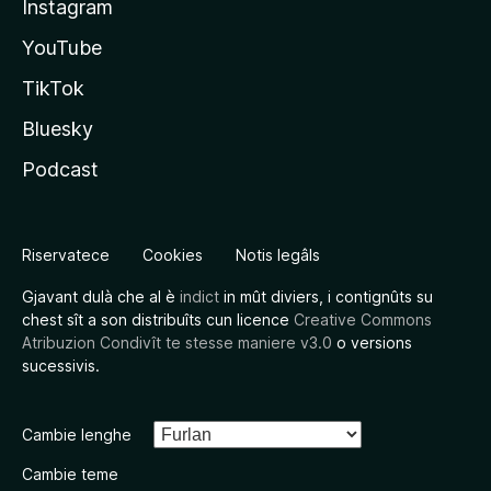
Instagram
YouTube
TikTok
Bluesky
Podcast
Riservatece
Cookies
Notis legâls
Gjavant dulà che al è
indict
in mût diviers, i contignûts su
chest sît a son distribuîts cun licence
Creative Commons
Atribuzion Condivît te stesse maniere v3.0
o versions
sucessivis.
Cambie lenghe
Cambie teme