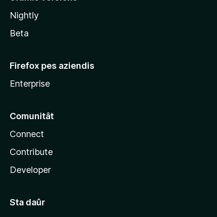
l
Nightly
a
Beta
Firefox pes aziendis
Enterprise
Comunitât
Connect
Contribute
Developer
Sta daûr