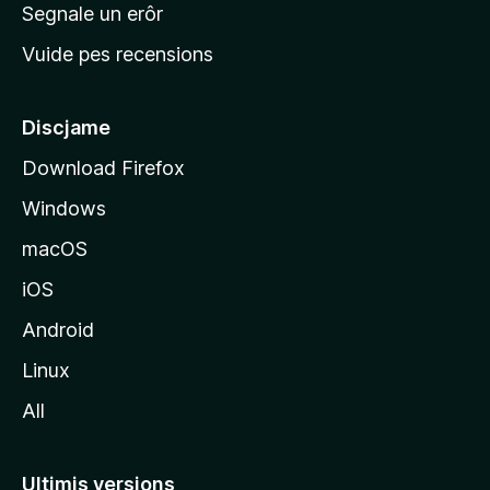
n
Segnale un erôr
c
Vuide pes recensions
i
p
â
Discjame
l
Download Firefox
d
Windows
a
l
macOS
s
iOS
î
t
Android
M
Linux
o
All
z
i
l
Ultimis versions