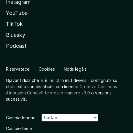
Instagram
YouTube
TikTok
Bluesky
Podcast
Riservatece
Cookies
Notis legâls
Gjavant dulà che al è
indict
in mût diviers, i contignûts su
chest sît a son distribuîts cun licence
Creative Commons
Atribuzion Condivît te stesse maniere v3.0
o versions
sucessivis.
Cambie lenghe
Cambie teme