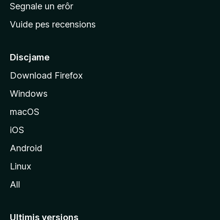
n
Segnale un erôr
c
Vuide pes recensions
i
p
â
Discjame
l
Download Firefox
d
Windows
a
l
macOS
s
iOS
î
t
Android
M
Linux
o
All
z
i
l
Ultimis versions