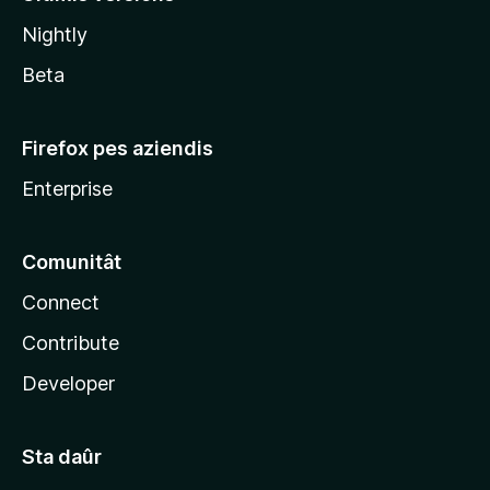
l
Nightly
a
Beta
Firefox pes aziendis
Enterprise
Comunitât
Connect
Contribute
Developer
Sta daûr