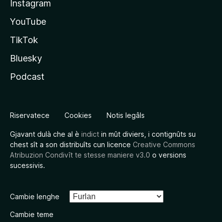
Instagram
YouTube
TikTok
Bluesky
Podcast
Riservatece
Cookies
Notis legâls
Gjavant dulà che al è
indict
in mût diviers, i contignûts su
chest sît a son distribuîts cun licence
Creative Commons
Atribuzion Condivît te stesse maniere v3.0
o versions
sucessivis.
Cambie lenghe
Cambie teme