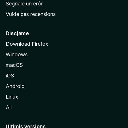
n
Segnale un erôr
c
Vuide pes recensions
i
p
â
Discjame
l
Download Firefox
d
Windows
a
l
macOS
s
iOS
î
t
Android
M
Linux
o
All
z
i
l
Ultimis versions