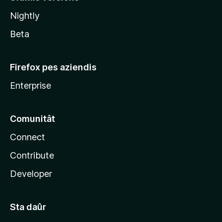
l
Nightly
a
Beta
Firefox pes aziendis
Enterprise
Comunitât
Connect
Contribute
Developer
Sta daûr