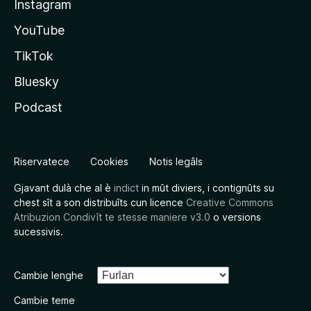
Instagram
YouTube
TikTok
Bluesky
Podcast
Riservatece
Cookies
Notis legâls
Gjavant dulà che al è
indict
in mût diviers, i contignûts su
chest sît a son distribuîts cun licence
Creative Commons
Atribuzion Condivît te stesse maniere v3.0
o versions
sucessivis.
Cambie lenghe
Cambie teme