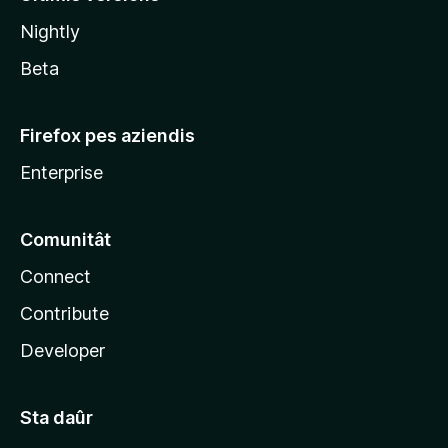
l
Nightly
a
Beta
Firefox pes aziendis
Enterprise
Comunitât
Connect
Contribute
Developer
Sta daûr