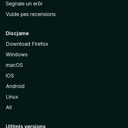
n
Segnale un erôr
c
Vuide pes recensions
i
p
â
Discjame
l
Download Firefox
d
Windows
a
l
macOS
s
iOS
î
t
Android
M
Linux
o
All
z
i
l
Ultimis versions