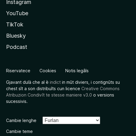
Instagram
YouTube
TikTok
Bluesky
Podcast
Riservatece
Cookies
Notis legâls
Gjavant dulà che al è
indict
in mût diviers, i contignûts su
chest sît a son distribuîts cun licence
Creative Commons
Atribuzion Condivît te stesse maniere v3.0
o versions
sucessivis.
Cambie lenghe
Cambie teme