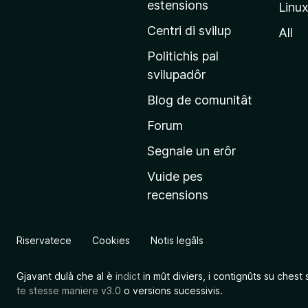
estensions
Linu
e
p
Centri di svilup
All
r
Politichis pal
i
svilupadôr
n
Blog de comunitât
c
i
Forum
p
Segnale un erôr
â
Vuide pes
l
recensions
d
a
l
Riservatece
Cookies
Notis legâls
s
î
Gjavant dulà che al è
indict
in mût diviers, i contignûts su chest 
t
te stesse maniere v3.0
o versions sucessivis.