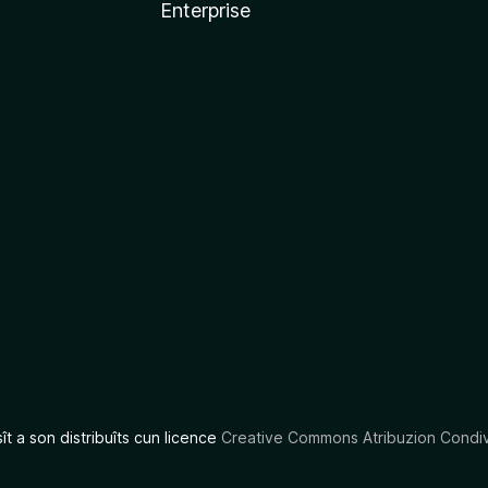
Enterprise
x
sît a son distribuîts cun licence
Creative Commons Atribuzion Condiv