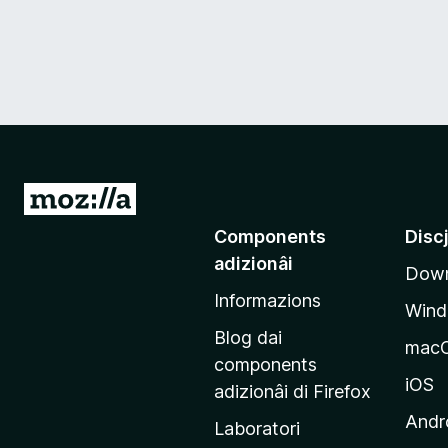
V
a
Components
Disc
a
adizionâi
Down
e
Informazions
p
Win
a
Blog dai
mac
g
components
j
iOS
adizionâi di Firefox
i
Andr
Laboratori
n