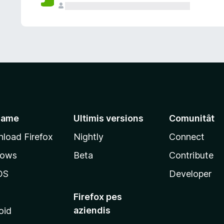
jame
Ultimis versions
Comunitât
load Firefox
Nightly
Connect
dows
Beta
Contribute
OS
Developer
Firefox pes
aziendis
oid