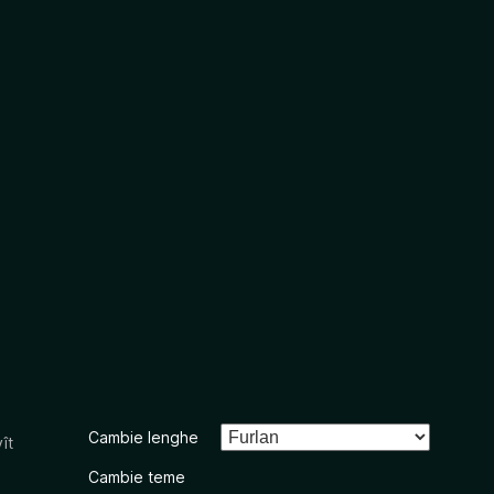
Cambie lenghe
ît
Cambie teme