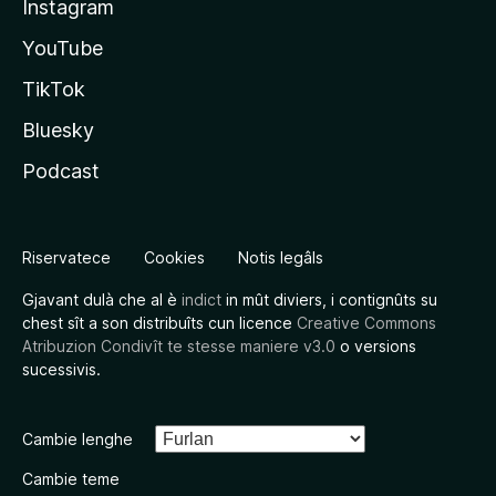
Instagram
YouTube
TikTok
Bluesky
Podcast
Riservatece
Cookies
Notis legâls
Gjavant dulà che al è
indict
in mût diviers, i contignûts su
chest sît a son distribuîts cun licence
Creative Commons
Atribuzion Condivît te stesse maniere v3.0
o versions
sucessivis.
Cambie lenghe
Cambie teme