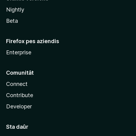
l
Nightly
a
Beta
Firefox pes aziendis
Enterprise
Comunitât
Connect
Contribute
Developer
Sta daûr