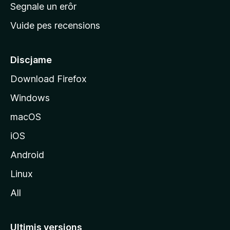
n
Segnale un erôr
c
Vuide pes recensions
i
p
â
Discjame
l
Download Firefox
d
Windows
a
l
macOS
s
iOS
î
t
Android
M
Linux
o
All
z
i
l
Ultimis versions